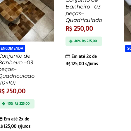
Conjunto de
Banheiro –03
peças–
Quadriculado
R$
250,00
-10%
R$
225,00
 ENCOMENDA
S
Conjunto de
Em até 2x de
Banheiro –03
R$
125,00
s/juros
peças–
Quadriculado
(10×10)
R$
250,00
-10%
R$
225,00
Em até 2x de
R$
125,00
s/juros