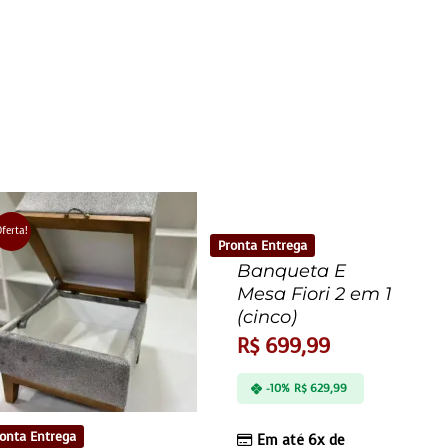
ferta!
Pronta Entrega
Banqueta E
Mesa Fiori 2 em 1
(cinco)
R$
699,99
-10%
R$
629,99
onta Entrega
Em até 6x de