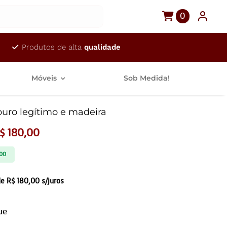
0
Produtos de alta
qualidade
Móveis
Sob Medida!
couro legítimo e madeira
$
180,00
00
de
R$
180,00
s/juros
ue