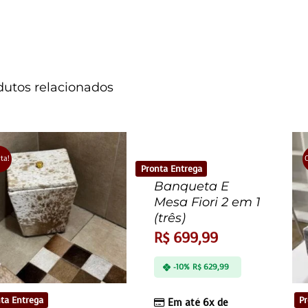
dutos relacionados
rta!
O
Pronta Entrega
Banqueta E
Mesa Fiori 2 em 1
(três)
R$
699,99
-10%
R$
629,99
ta Entrega
Pr
Em até 6x de