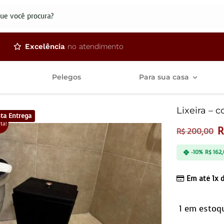
dos
Excelência
no atendimento
Pelegos
Para sua casa
Lixeira – 
ta Entrega
rta!
R
R$
200,00
-10%
R$
162,
Em até 1x 
1 em estoq