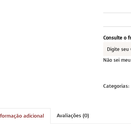
Lixe
-
cour
Consulte o f
legí
e
Não sei meu
mad
qua
Categorias:
Avaliações (0)
nformação adicional