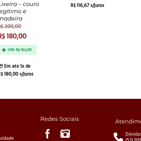
Lixeira – couro
R$
116,67
s/juros
legítimo e
madeira
R$
200,00
R$
180,00
-10%
R$
162,00
Em até 1x de
R$
180,00
s/juros
Redes Sociais
Atendim
Instagram
Dúvidas
acidade
(53) 99