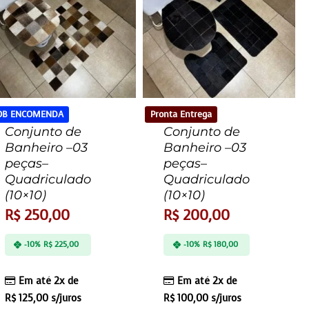
OB ENCOMENDA
Pronta Entrega
Conjunto de
Conjunto de
Banheiro –03
Banheiro –03
peças–
peças–
Quadriculado
Quadriculado
(10×10)
(10×10)
R$
250,00
R$
200,00
-10%
R$
225,00
-10%
R$
180,00
Em até 2x de
Em até 2x de
R$
125,00
s/juros
R$
100,00
s/juros