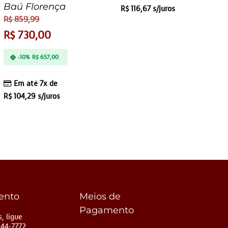
Baú Florença
R$
116,67
s/juros
R$
859,99
R$
730,00
-10%
R$
657,00
Em até 7x de
R$
104,29
s/juros
ento
Meios de
Pagamento
, ligue
144-7772