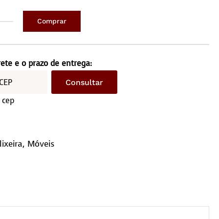
Comprar
ira
o
rete e o prazo de entrega:
timo
Consultar
 cep
eira
ntidade
lixeira
,
Móveis