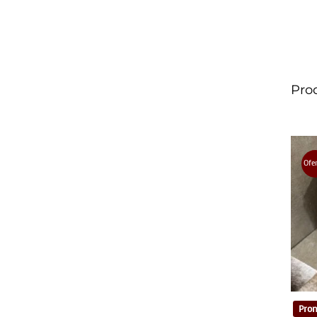
Pro
Ofe
Pron