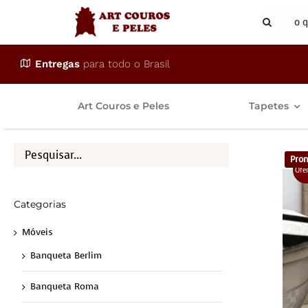
Ir
Buscar
para
resulta
o
para:
Entregas
para todo o Brasil
conteúdo
Art Couros e Peles
Tapetes
Pron
Ofe
Categorias
Móveis
Banqueta Berlim
Banqueta Roma