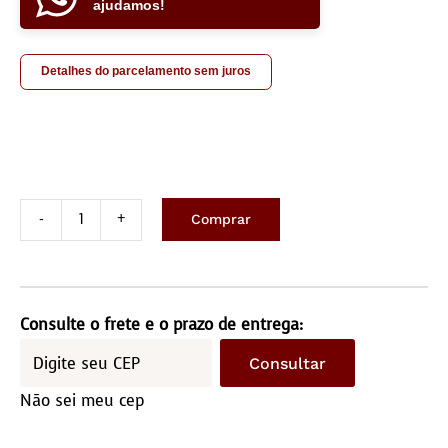
ajudamos!
Detalhes do parcelamento sem juros
Comprar
Tapete
de
Couro
2,0x3,0m
Consulte o frete e o prazo de entrega:
-
Consultar
Quadriculado
Não sei meu cep
(10x10)
quantidade