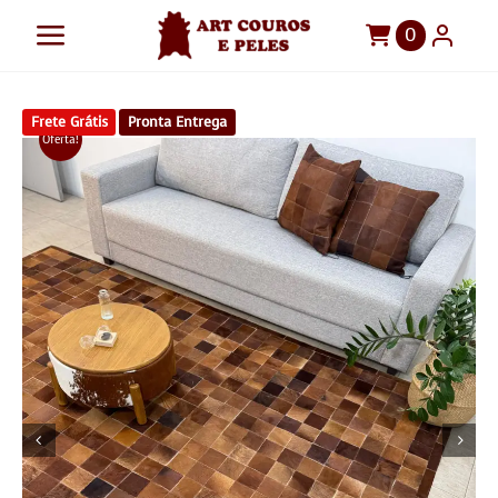
Ir
0
Toggle
para
o
Navigation
Art Couros e Peles
conteúdo
Frete Grátis
Pronta Entrega
Tapetes
Oferta!
Pelegos
Para sua casa
Móveis
Sob Medida!