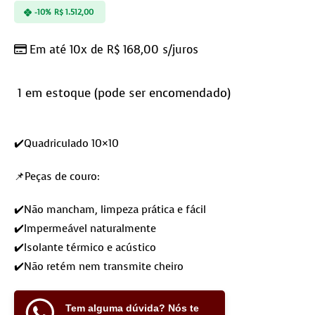
-10%
R$
1.512,00
Em até 10x de
R$
168,00
s/juros
1 em estoque (pode ser encomendado)
✔️Quadriculado 10×10
📌Peças de couro:
✔️Não mancham, limpeza prática e fácil
✔️Impermeável naturalmente
✔️Isolante térmico e acústico
✔️Não retém nem transmite cheiro
Tem alguma dúvida? Nós te