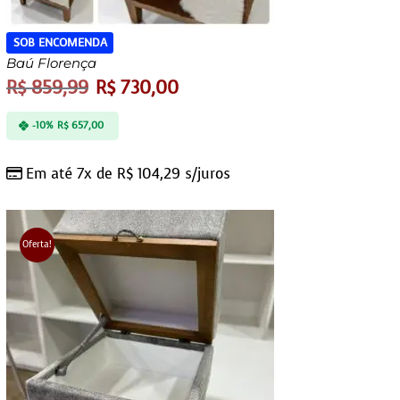
SOB ENCOMENDA
Baú Florença
R$
859,99
R$
730,00
-10%
R$
657,00
Em até 7x de
R$
104,29
s/juros
Oferta!