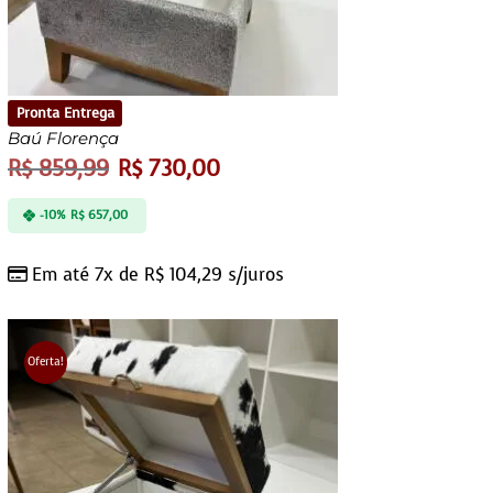
Pronta Entrega
Baú Florença
R$
859,99
R$
730,00
-10%
R$
657,00
Em até 7x de
R$
104,29
s/juros
Oferta!