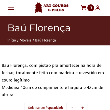
Ir
0
Toggle
para
o
Navigation
Art Couros e Peles
Baú Florença
conteúdo
Tapetes
Início
Móveis
Baú Florença
Pelegos
Para sua casa
Baú Florença, com pistão pra amortecer na hora de
Móveis
fechar, totalmente feito com madeira e revestido em
Sob Medida!
couro legítimo
Medidas: 40cm de comprimento e largura e 42cm de
altura
Ordernar por
Popularidade