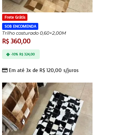
Frete Grátis
SOB ENCOMENDA
Trilho costurado 0,60×2,00M
R$
360,00
-10%
R$
324,00
Em até 3x de
R$
120,00
s/juros