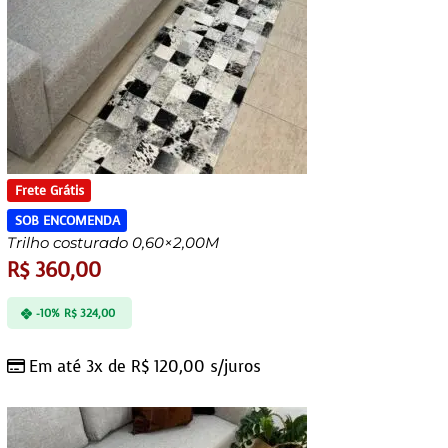
Frete Grátis
SOB ENCOMENDA
Trilho costurado 0,60×2,00M
R$
360,00
-10%
R$
324,00
Em até 3x de
R$
120,00
s/juros