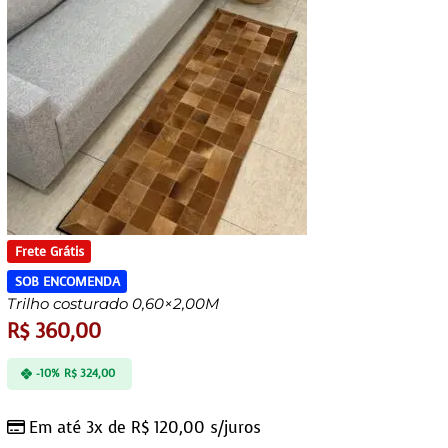
Frete Grátis
SOB ENCOMENDA
Trilho costurado 0,60×2,00M
R$
360,00
-10%
R$
324,00
Em até 3x de
R$
120,00
s/juros