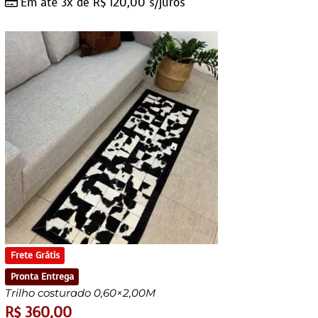
Em até 3x de
R$
120,00
s/juros
Frete Grátis
Pronta Entrega
Trilho costurado 0,60×2,00M
R$
360,00