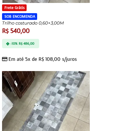
Frete Grátis
SOB ENCOMENDA
Trilho costurado 0,60×3,00M
R$
540,00
-10%
R$
486,00
Em até 5x de
R$
108,00
s/juros