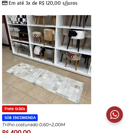
Em até 3x de
R$
120,00
s/juros
Frete Grátis
SOB ENCOMENDA
Trilho costurado 0,60×2,00M
R$
400,00