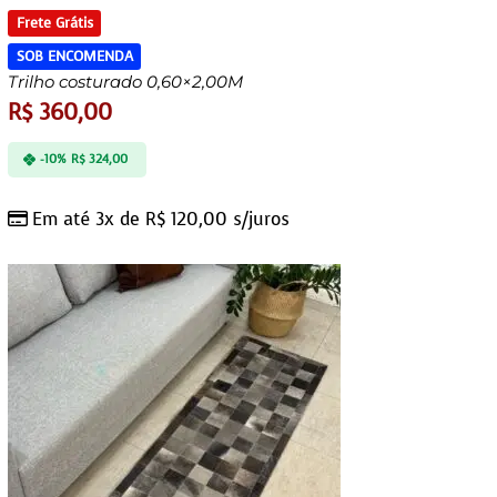
Frete Grátis
SOB ENCOMENDA
Trilho costurado 0,60×2,00M
R$
360,00
-10%
R$
324,00
Em até 3x de
R$
120,00
s/juros