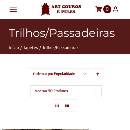
Ir
0
Toggle
para
o
Navigation
Art Couros e Peles
Trilhos/Passadeiras
conteúdo
Tapetes
Início
Tapetes
Trilhos/Passadeiras
Pelegos
Para sua casa
Ordernar por
Popularidade
Móveis
Sob Medida!
Mostrar
50 Produtos