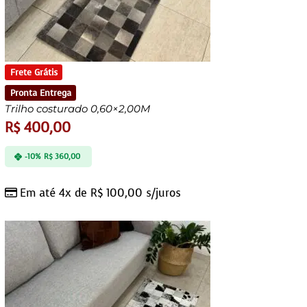
Frete Grátis
Pronta Entrega
Trilho costurado 0,60×2,00M
R$
400,00
-10%
R$
360,00
Em até 4x de
R$
100,00
s/juros