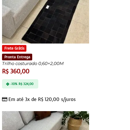
Frete Grátis
Pronta Entrega
Trilho costurado 0,60×2,00M
R$
360,00
-10%
R$
324,00
Em até 3x de
R$
120,00
s/juros