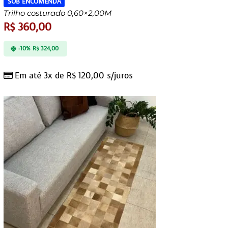
SOB ENCOMENDA
Trilho costurado 0,60×2,00M
R$
360,00
-10%
R$
324,00
Em até 3x de
R$
120,00
s/juros