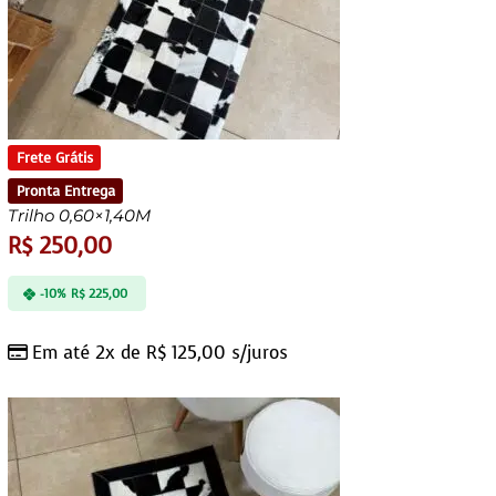
Frete Grátis
Pronta Entrega
Trilho 0,60×1,40M
R$
250,00
-10%
R$
225,00
Em até 2x de
R$
125,00
s/juros