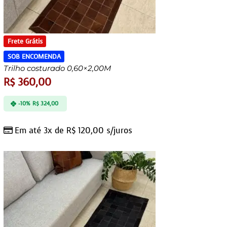
Frete Grátis
SOB ENCOMENDA
Trilho costurado 0,60×2,00M
R$
360,00
-10%
R$
324,00
Em até 3x de
R$
120,00
s/juros