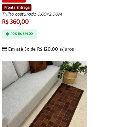
Pronta Entrega
Trilho costurado 0,60×2,00M
R$
360,00
-10%
R$
324,00
Em até 3x de
R$
120,00
s/juros