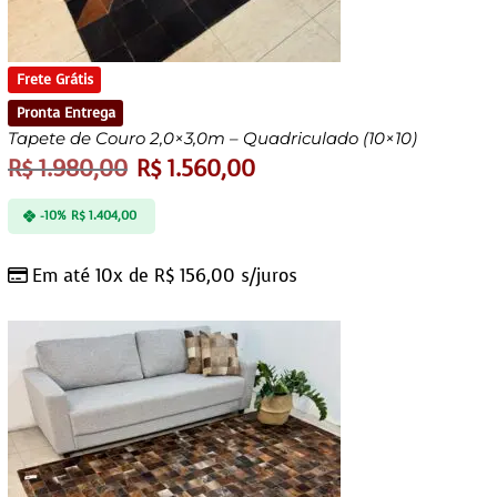
Frete Grátis
Pronta Entrega
Tapete de Couro 2,0×3,0m – Quadriculado (10×10)
R$
1.980,00
R$
1.560,00
-10%
R$
1.404,00
Em até 10x de
R$
156,00
s/juros