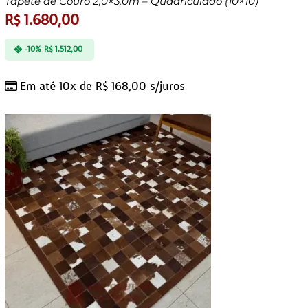
Tapete de Couro 2,0×3,0m – Quadriculado (10×10)
R$
1.680,00
-10%
R$
1.512,00
Em até 10x de
R$
168,00
s/juros