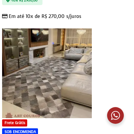
-10%
R$
2.430,00
Em até 10x de
R$
270,00
s/juros
Frete Grátis
SOB ENCOMENDA