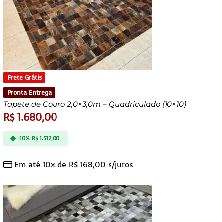
Frete Grátis
Pronta Entrega
Tapete de Couro 2,0×3,0m – Quadriculado (10×10)
R$
1.680,00
-10%
R$
1.512,00
Em até 10x de
R$
168,00
s/juros