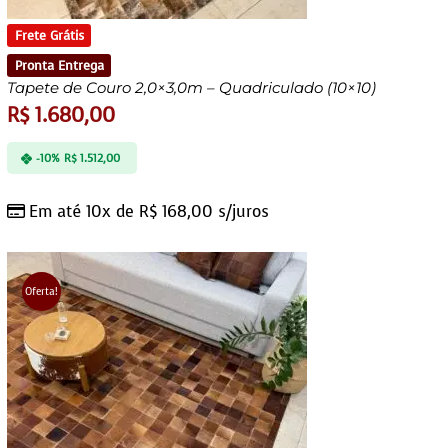
Frete Grátis
Pronta Entrega
Tapete de Couro 2,0×3,0m – Quadriculado (10×10)
R$
1.680,00
-10%
R$
1.512,00
Em até 10x de
R$
168,00
s/juros
Oferta!