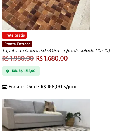
Frete Grátis
Pronta Entrega
Tapete de Couro 2,0×3,0m – Quadriculado (10×10)
R$
1.980,00
R$
1.680,00
-10%
R$
1.512,00
Em até 10x de
R$
168,00
s/juros