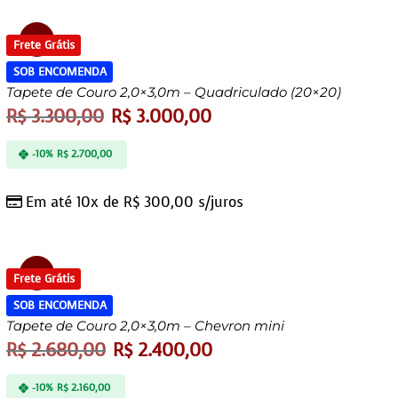
Oferta!
Frete Grátis
SOB ENCOMENDA
Tapete de Couro 2,0×3,0m – Quadriculado (20×20)
R$
3.300,00
R$
3.000,00
-10%
R$
2.700,00
Em até 10x de
R$
300,00
s/juros
Oferta!
Frete Grátis
SOB ENCOMENDA
Tapete de Couro 2,0×3,0m – Chevron mini
R$
2.680,00
R$
2.400,00
-10%
R$
2.160,00