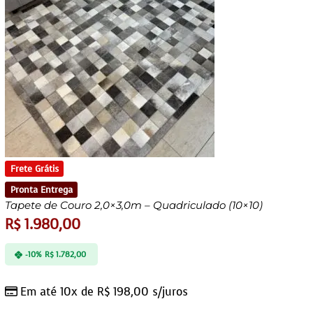
Frete Grátis
Pronta Entrega
Tapete de Couro 2,0×3,0m – Quadriculado (10×10)
R$
1.980,00
-10%
R$
1.782,00
Em até 10x de
R$
198,00
s/juros