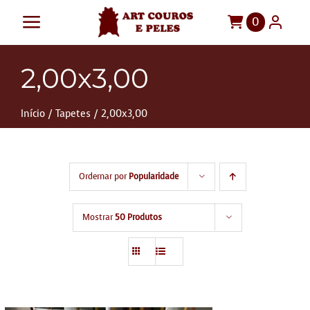
Ir
0
Toggle
para
o
Navigation
Art Couros e Peles
2,00x3,00
conteúdo
Tapetes
Início
Tapetes
2,00x3,00
Pelegos
Para sua casa
Ordernar por
Popularidade
Móveis
Sob Medida!
Mostrar
50 Produtos