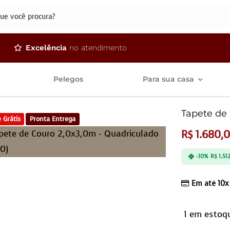
dos
Excelência
no atendimento
Pelegos
Para sua casa
Tapete de 
 Grátis
Pronta Entrega
R$
1.680,
-10%
R$
1.51
Em até 10x
1 em estoq