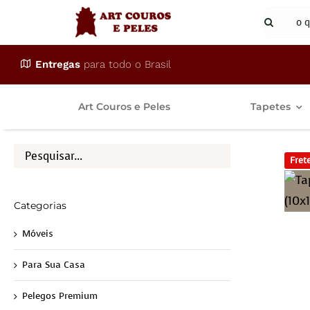
Ir
Buscar
para
resulta
o
para:
Entregas
para todo o Brasil
conteúdo
Art Couros e Peles
Tapetes
Frete
Categorias
Móveis
Para Sua Casa
Pelegos Premium