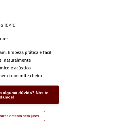
do 10×10
uro:
, limpeza prática e fácil
l naturalmente
rmico e acústico
nem transmite cheiro
m alguma dúvida? Nós te
udamos!
 parcelamento sem juros