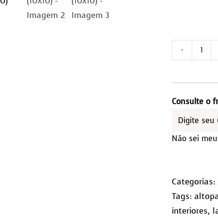
Tap
de
Cou
2,0
Consulte o f
-
Qua
Não sei meu
(10x
qua
Categorias:
Tags:
altop
interiores
,
l