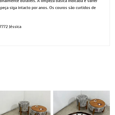
nalmente duráveis. A limpeza básica indicada é varrer
peça siga intacto por anos. Os couros são curtidos de
7772 Jéssica