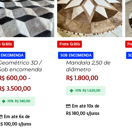
 Grátis
Frete Grátis
Fr
 ENCOMENDA
SOB ENCOMENDA
S
Geométrico 3D /
Mandala 2,50 de
Sob encomenda
diâmetro
R$
600,00
-
R$
1.800,00
R$
3.500,00
-10%
R$
1.620,00
-10%
R$
540,00
Em até 10x de
R$
180,00
s/juros
Em até 6x de
R$
100,00
s/juros