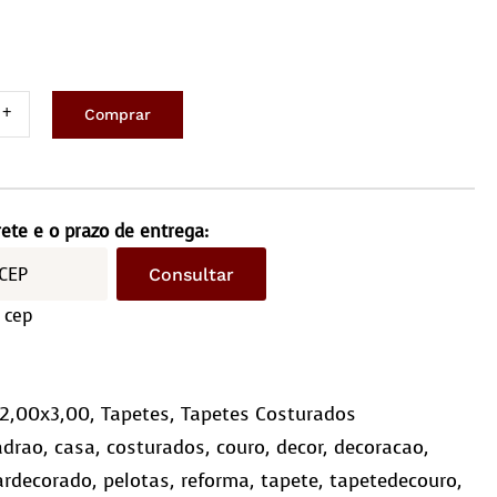
Comprar
ete
ro
x3,0m
rete e o prazo de entrega:
Consultar
driculado
 cep
10)
ntidade
2,00x3,00
,
Tapetes
,
Tapetes Costurados
adrao
,
casa
,
costurados
,
couro
,
decor
,
decoracao
,
ardecorado
,
pelotas
,
reforma
,
tapete
,
tapetedecouro
,