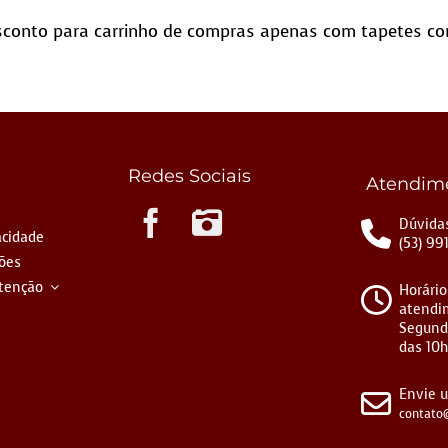
conto para carrinho de compras apenas com tapetes co
Redes Sociais
Atendim
Instagram
Dúvidas
acidade
(53) 99
ções
tenção
Horário
atendi
Segund
das 10h
Envie 
contato@