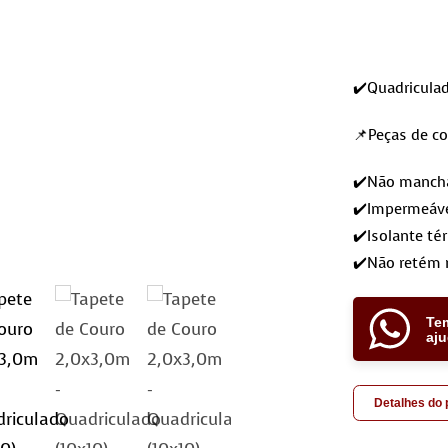
✔️Quadricula
📌Peças de co
✔️Não mancham
✔️Impermeáve
✔️Isolante té
✔️Não retém 
Te
aj
Detalhes do