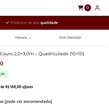
0
Produtos de alta
qualidade
Móveis
Sob Medida!
Couro 2,0×3,0m – Quadriculado (10×10)
00
2,00
 de
R$
168,00
s/juros
ue (pode ser encomendado)