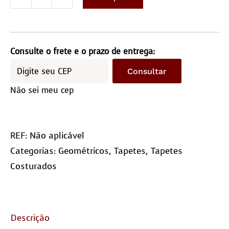
Geométrico
Trevo
/
Sob
Consulte o frete e o prazo de entrega:
encomenda
Consultar
quantidade
Não sei meu cep
REF:
Não aplicável
Categorias:
Geométricos
,
Tapetes
,
Tapetes
Costurados
Descrição