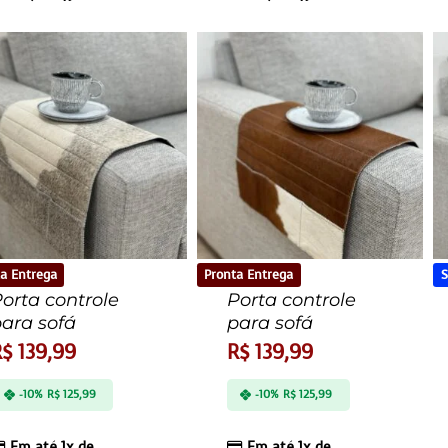
a Entrega
Pronta Entrega
orta controle
Porta controle
ara sofá
para sofá
R$
139,99
R$
139,99
-10%
R$
125,99
-10%
R$
125,99
Em até 1x de
Em até 1x de