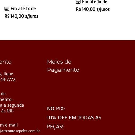
Em até 1x de
Em até 1x de
R$
140,00
s/juros
R$
140,00
s/juros
ento
Meios de
Pagamento
, ligue
144-7772
 de
mento:
a a segunda
NO PIX:
 às 18h
10% OFF EM TODAS AS
um e-mail
PEÇAS!
artcourosepeles.com.br