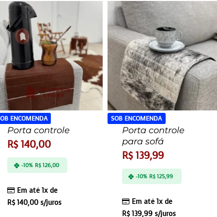
SOB ENCOMENDA
SOB ENCOMENDA
Porta controle
Porta controle
para sofá
R$
140,00
R$
139,99
-10%
R$
126,00
-10%
R$
125,99
Em até 1x de
Em até 1x de
R$
140,00
s/juros
R$
139,99
s/juros