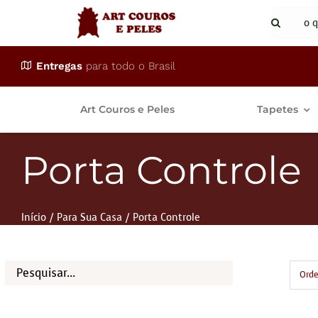
Ir
Buscar
para
resulta
o
para:
Entregas
para todo o Brasil
conteúdo
Art Couros e Peles
Tapetes
Porta Controle
Início
Para Sua Casa
Porta Controle
Orde