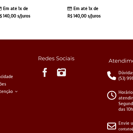
Em até 1x de
Em até 1x de
$
140,00
s/juros
R$
140,00
s/juros
Redes Sociais
Atendim
Instagram
Dúvidas
acidade
(53) 99
ções
tenção
Horário
atendi
Segund
das 10h
Envie 
contato@