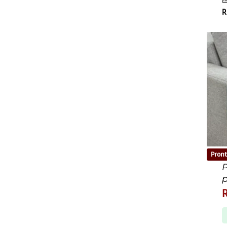
R
Pront
P
p