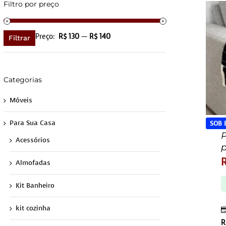
Filtro por preço
Preço
Preço
Preço:
R$ 130
—
R$ 140
Filtrar
mínimo
máximo
Categorias
Móveis
Para Sua Casa
SOB
P
Acessórios
p
Almofadas
Kit Banheiro
kit cozinha
R