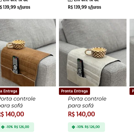
$
139,99
s/juros
R$
139,99
s/juros
a Entrega
Pronta Entrega
P
orta controle
Porta controle
ara sofá
para sofá
R$
140,00
R$
140,00
-10%
R$
126,00
-10%
R$
126,00