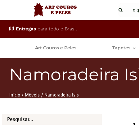
Ir
Buscar
para
resulta
o
para:
Entregas
para todo o Brasil
conteúdo
Art Couros e Peles
Tapetes
Namoradeira Is
Início
Móveis
Namoradeira Isis