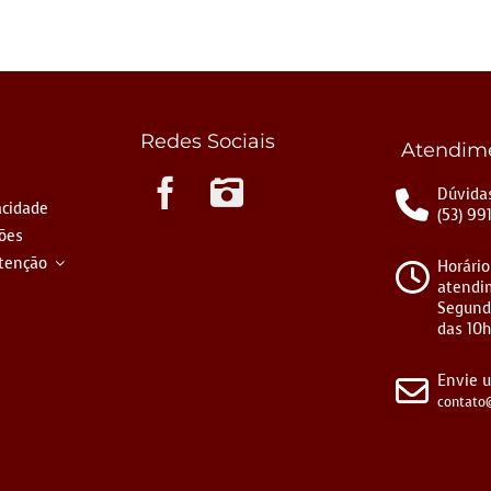
Redes Sociais
Atendim
Instagram
Dúvidas
acidade
(53) 99
ções
tenção
Horário
atendi
Segund
das 10h
Envie 
contato@