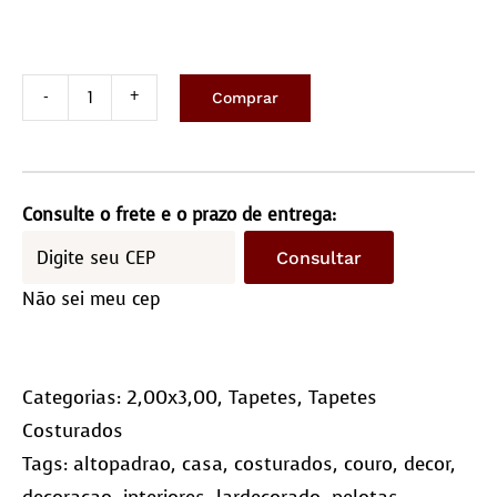
Comprar
Tapete
costurado
2,0x3,0M
-
Consulte o frete e o prazo de entrega:
Quadriculado
Consultar
(10x10)
Não sei meu cep
quantidade
Categorias:
2,00x3,00
,
Tapetes
,
Tapetes
Costurados
Tags:
altopadrao
,
casa
,
costurados
,
couro
,
decor
,