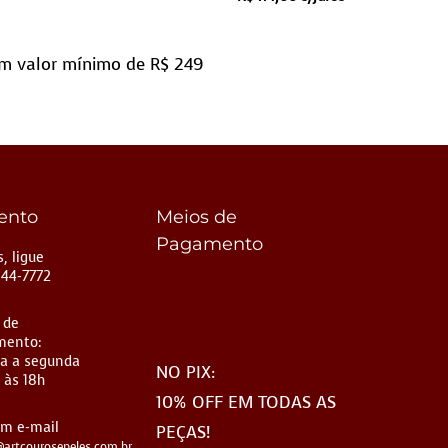
m valor mínimo de R$ 249
ento
Meios de
Pagamento
, ligue
144-7772
 de
mento:
a a segunda
NO PIX:
 às 18h
10% OFF EM TODAS AS
um e-mail
PEÇAS!
artcourosepeles.com.br