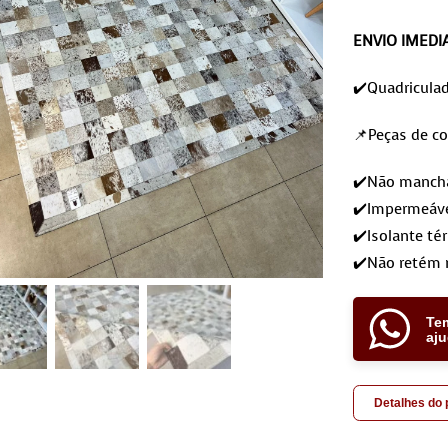
ENVIO IMEDI
✔️Quadricula
📌Peças de co
✔️Não mancham
✔️Impermeáve
✔️Isolante té
✔️Não retém 
Te
aj
Detalhes do