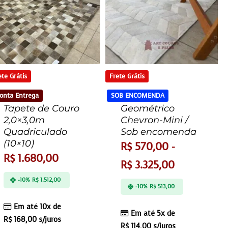
ete Grátis
Frete Grátis
onta Entrega
SOB ENCOMENDA
Tapete de Couro
Geométrico
2,0×3,0m
Chevron-Mini /
Quadriculado
Sob encomenda
(10×10)
R$
570,00
-
R$
1.680,00
R$
3.325,00
-10%
R$
1.512,00
-10%
R$
513,00
Em até 10x de
Em até 5x de
R$
168,00
s/juros
R$
114,00
s/juros