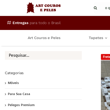
Ir
Buscar
para
resulta
o
para:
Entregas
para todo o Brasil
conteúdo
Art Couros e Peles
Tapetes
Frete
Categorias
Móveis
Para Sua Casa
Pelegos Premium