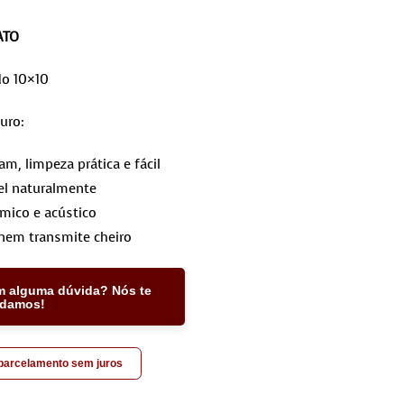
ATO
do 10×10
uro:
, limpeza prática e fácil
l naturalmente
rmico e acústico
nem transmite cheiro
m alguma dúvida? Nós te
udamos!
 parcelamento sem juros