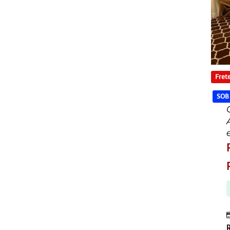
Frete
SOB