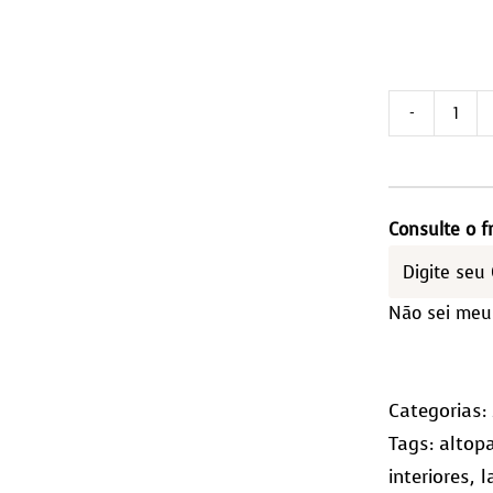
Tap
de
Cou
2,0
Consulte o f
Qua
(10x
Não sei meu
qua
Categorias:
Tags:
altop
interiores
,
l