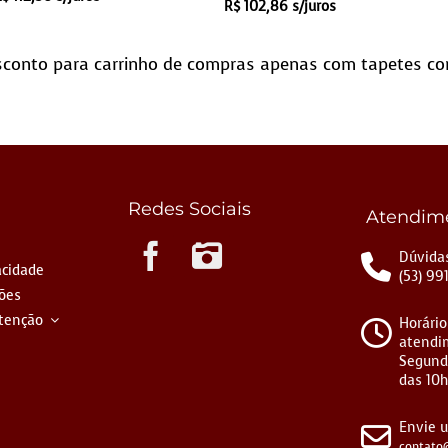
R$
102,86
s/juros
conto para carrinho de compras apenas com tapetes co
Redes Sociais
Atendim
Instagram
Dúvidas
acidade
(53) 99
ções
tenção
Horário
atendi
Segund
das 10h
Envie 
contato@