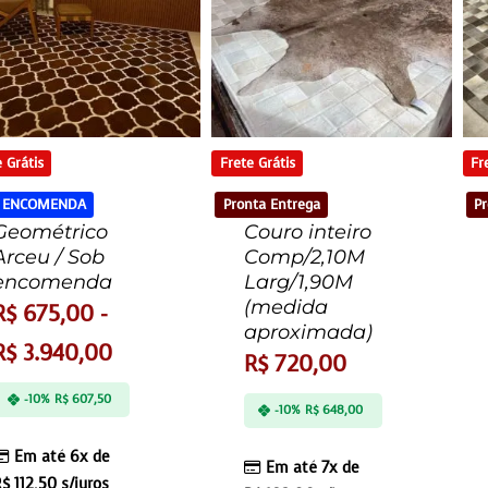
 Grátis
Frete Grátis
Fr
 ENCOMENDA
Pronta Entrega
Pr
Geométrico
Couro inteiro
Arceu / Sob
Comp/2,10M
encomenda
Larg/1,90M
(medida
R$
675,00
-
aproximada)
R$
3.940,00
R$
720,00
-10%
R$
607,50
-10%
R$
648,00
Em até 6x de
Em até 7x de
R$
112,50
s/juros