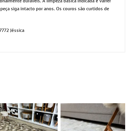
nalmente duráveis. A limpeza básica indicada é varrer
peça siga intacto por anos. Os couros são curtidos de
7772 Jéssica