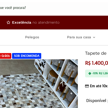
dos
Excelência
no atendimento
Pelegos
Para sua casa
Tapete de 
 Grátis
SOB ENCOMENDA
R$
1.400,
-10%
R$
1.26
Em até 10x
Disponível