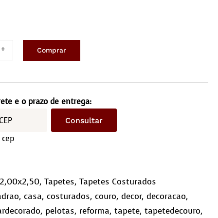
Comprar
ete
ro
x2,5m
rete e o prazo de entrega:
driculado
Consultar
10)
 cep
ntidade
2,00x2,50
,
Tapetes
,
Tapetes Costurados
adrao
,
casa
,
costurados
,
couro
,
decor
,
decoracao
,
ardecorado
,
pelotas
,
reforma
,
tapete
,
tapetedecouro
,