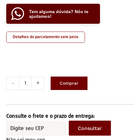
Tem alguma dúvida? Nós te
ajudamos!
Detalhes do parcelamento sem juros
Comprar
Tapete
de
Couro
2,0x3,0M
Consulte o frete e o prazo de entrega:
-
Consultar
Quadriculado
Não sei meu cep