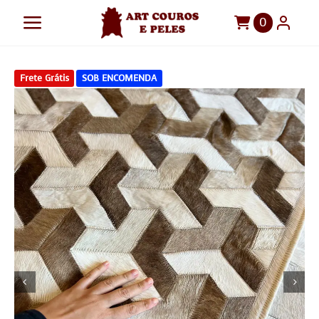
Ir
0
Toggle
para
o
Navigation
Art Couros e Peles
conteúdo
Frete Grátis
SOB ENCOMENDA
Tapetes
Pelegos
Para sua casa
Móveis
Sob Medida!