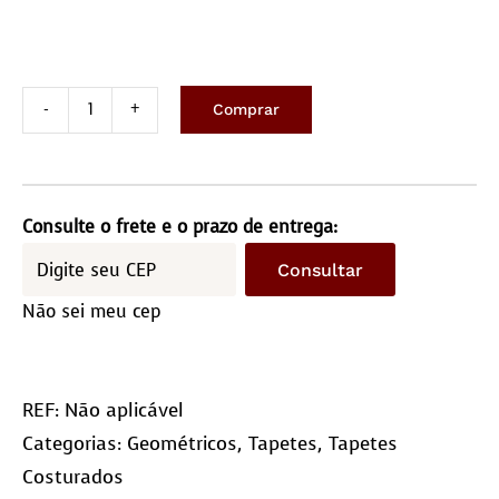
Comprar
Geométrico
Trevo
/
Sob
Consulte o frete e o prazo de entrega:
encomenda
Consultar
quantidade
Não sei meu cep
REF:
Não aplicável
Categorias:
Geométricos
,
Tapetes
,
Tapetes
Costurados