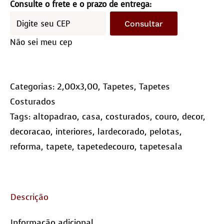
2,0x3,0m
Consulte o frete e o prazo de entrega:
-
Consultar
Quadriculado
Não sei meu cep
(10x10)
quantidade
Categorias:
2,00x3,00
,
Tapetes
,
Tapetes
Costurados
Tags:
altopadrao
,
casa
,
costurados
,
couro
,
decor
,
decoracao
,
interiores
,
lardecorado
,
pelotas
,
reforma
,
tapete
,
tapetedecouro
,
tapetesala
Descrição
Informação adicional