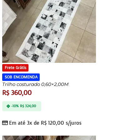
Frete Grátis
SOB ENCOMENDA
Trilho costurado 0,60×2,00M
R$
360,00
-10%
R$
324,00
Em até 3x de
R$
120,00
s/juros