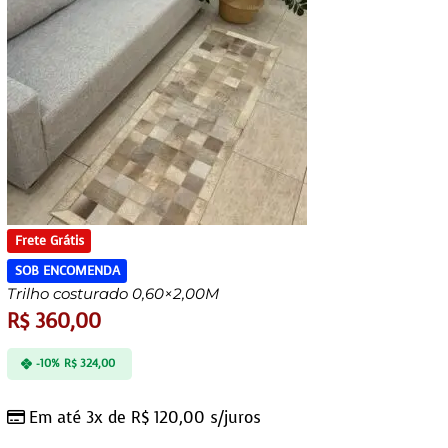
Frete Grátis
SOB ENCOMENDA
Trilho costurado 0,60×2,00M
R$
360,00
-10%
R$
324,00
Em até 3x de
R$
120,00
s/juros