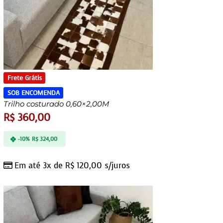
Frete Grátis
SOB ENCOMENDA
Trilho costurado 0,60×2,00M
R$
360,00
-10%
R$
324,00
Em até 3x de
R$
120,00
s/juros