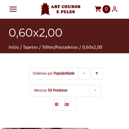
Ir
0
Toggle
para
o
Navigation
Art Couros e Peles
0,60x2,00
conteúdo
Tapetes
Início
Tapetes
Trilhos/Passadeiras
0,60x2,00
Pelegos
Para sua casa
Ordernar por
Popularidade
Móveis
Sob Medida!
Mostrar
50 Produtos