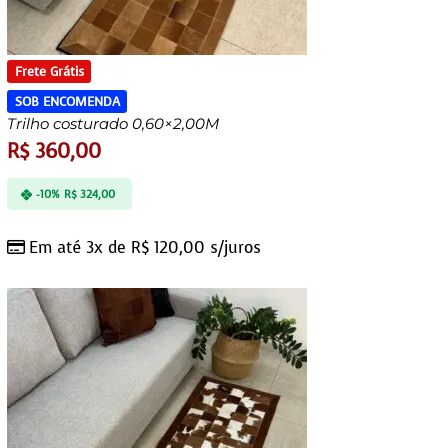
Frete Grátis
SOB ENCOMENDA
Trilho costurado 0,60×2,00M
R$
360,00
-10%
R$
324,00
Em até 3x de
R$
120,00
s/juros