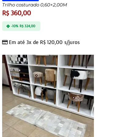
Trilho costurado 0,60×2,00M
R$
360,00
-10%
R$
324,00
Em até 3x de
R$
120,00
s/juros