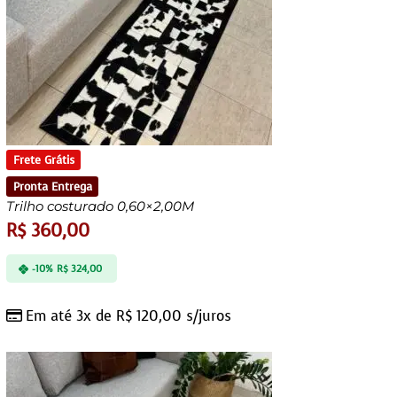
Frete Grátis
Pronta Entrega
Trilho costurado 0,60×2,00M
R$
360,00
-10%
R$
324,00
Em até 3x de
R$
120,00
s/juros