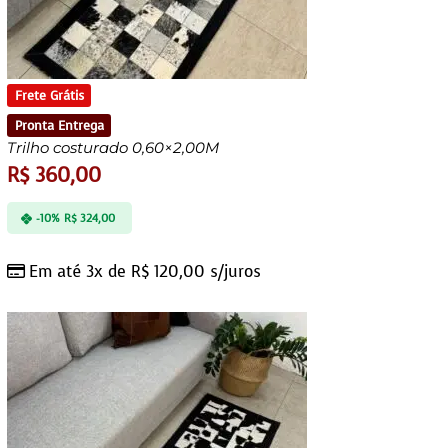
Frete Grátis
Pronta Entrega
Trilho costurado 0,60×2,00M
R$
360,00
-10%
R$
324,00
Em até 3x de
R$
120,00
s/juros