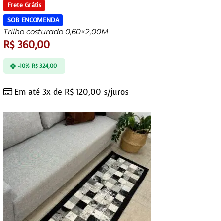
Frete Grátis
SOB ENCOMENDA
Trilho costurado 0,60×2,00M
R$
360,00
-10%
R$
324,00
Em até 3x de
R$
120,00
s/juros