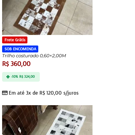
Frete Grátis
SOB ENCOMENDA
Trilho costurado 0,60×2,00M
R$
360,00
-10%
R$
324,00
Em até 3x de
R$
120,00
s/juros