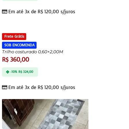
Em até 3x de
R$
120,00
s/juros
Frete Grátis
SOB ENCOMENDA
Trilho costurado 0,60×2,00M
R$
360,00
-10%
R$
324,00
Em até 3x de
R$
120,00
s/juros