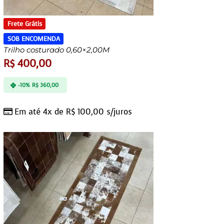
Frete Grátis
SOB ENCOMENDA
Trilho costurado 0,60×2,00M
R$
400,00
-10%
R$
360,00
Em até 4x de
R$
100,00
s/juros