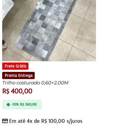
Frete Grátis
Pronta Entrega
Trilho costurado 0,60×2,00M
R$
400,00
-10%
R$
360,00
Em até 4x de
R$
100,00
s/juros