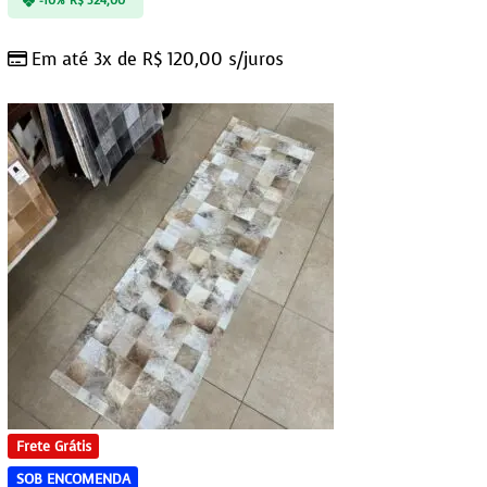
-10%
R$
324,00
Em até 3x de
R$
120,00
s/juros
Frete Grátis
SOB ENCOMENDA