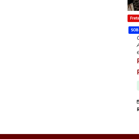
Frete
SOB