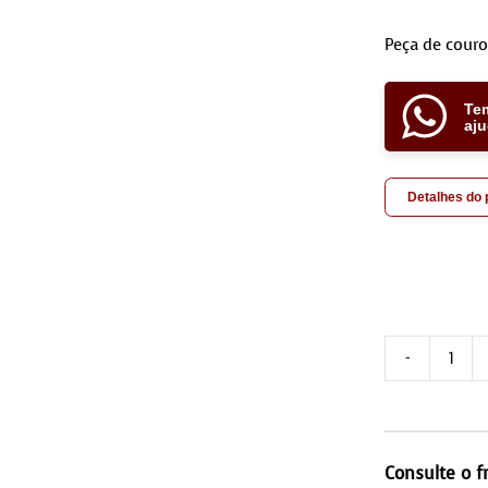
Peça de couro
Te
aj
Detalhes do
Tril
0,6
qua
Consulte o f