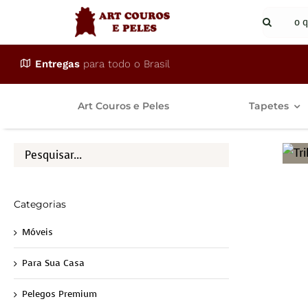
Ir
Buscar
para
resulta
o
para:
Entregas
para todo o Brasil
conteúdo
Art Couros e Peles
Tapetes
Categorias
Móveis
Para Sua Casa
Pelegos Premium