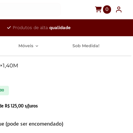
0
Produtos de alta
qualidade
Móveis
Sob Medida!
0×1,40M
,00
 de
R$
125,00
s/juros
ue (pode ser encomendado)