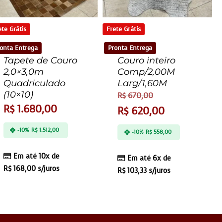
ete Grátis
Frete Grátis
onta Entrega
Pronta Entrega
Tapete de Couro
Couro inteiro
2,0×3,0m
Comp/2,00M
Quadriculado
Larg/1,60M
(10×10)
R$
670,00
R$
1.680,00
R$
620,00
-10%
R$
1.512,00
-10%
R$
558,00
Em até 10x de
Em até 6x de
R$
168,00
s/juros
R$
103,33
s/juros