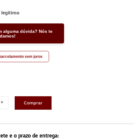
 legitimo
m alguma dúvida? Nós te
udamos!
 parcelamento sem juros
Comprar
ho
0x1,40M
ntidade
rete e o prazo de entrega: