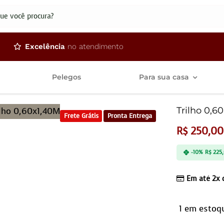
dos
Excelência
no atendimento
Pelegos
Para sua casa
Trilho 0,6
Frete Grátis
Pronta Entrega
R$
250,00
-10%
R$
225
Em até 2x
1 em estoq