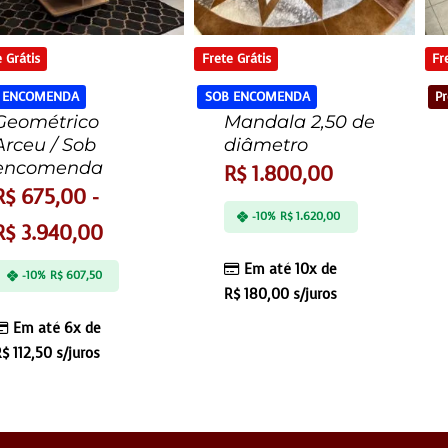
 Grátis
Frete Grátis
Fr
 ENCOMENDA
SOB ENCOMENDA
Pr
Geométrico
Mandala 2,50 de
Arceu / Sob
diâmetro
encomenda
R$
1.800,00
R$
675,00
-
-10%
R$
1.620,00
R$
3.940,00
Em até 10x de
-10%
R$
607,50
R$
180,00
s/juros
Em até 6x de
R$
112,50
s/juros