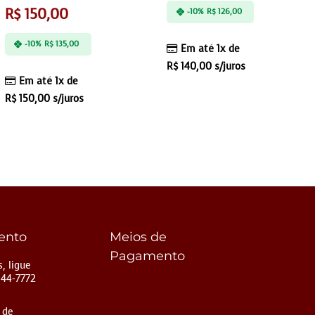
R$
150,00
-10%
R$
126,00
-10%
R$
135,00
Em até 1x de
R$
140,00
s/juros
Em até 1x de
R$
150,00
s/juros
ento
Meios de
Pagamento
, ligue
144-7772
 de