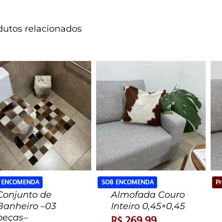
dutos relacionados
 ENCOMENDA
SOB ENCOMENDA
Pr
Conjunto de
Almofada Couro
Banheiro –03
Inteiro 0,45×0,45
peças–
R$
269,99