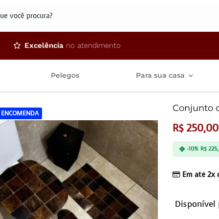
dos
Excelência
no atendimento
Pelegos
Para sua casa
Conjunto 
 ENCOMENDA
R$
250,00
-10%
R$
225
Em até 2x
Disponível