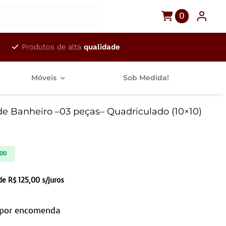
0
Produtos de alta
qualidade
Móveis
Sob Medida!
de Banheiro –03 peças– Quadriculado (10×10)
,00
 de
R$
125,00
s/juros
 por encomenda