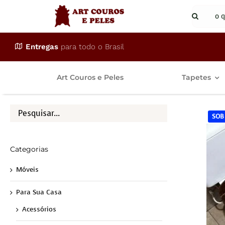
Ir
Buscar
para
resulta
o
para:
Entregas
para todo o Brasil
conteúdo
Art Couros e Peles
Tapetes
SOB
Categorias
Móveis
Para Sua Casa
Acessórios