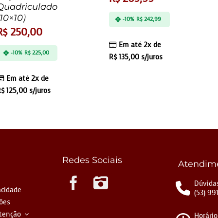
Quadriculado
(10×10)
-10%
R$
242,99
R$
250,00
Em até 2x de
-10%
R$
225,00
R$
135,00
s/juros
Em até 2x de
R$
125,00
s/juros
Redes Sociais
Atendim
Instagram
Dúvidas
acidade
(53) 99
ções
tenção
Horário