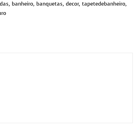
das
,
banheiro
,
banquetas
,
decor
,
tapetedebanheiro
,
uro