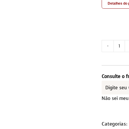
Detalhes do
Con
de
Banh
–
Consulte o f
03
peç
Não sei meu
Qua
(10×
qua
Categorias: