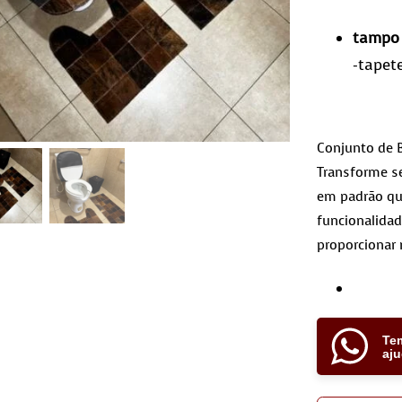
tampo
-tapet
Conjunto de B
Transforme se
em padrão qu
funcionalidad
proporcionar 
Te
aj