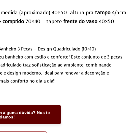
medida (aproximado) 40×50 -altura pra
tampo
4/5cm
e
comprido
70×40 – tapete
frente do vaso
40×50
anheiro 3 Peças – Design Quadriculado (10×10)
u banheiro com estilo e conforto! Este conjunto de 3 peças
adriculado traz sofisticação ao ambiente, combinando
e e design moderno. Ideal para renovar a decoração e
mais conforto no dia a dia!!
m alguma dúvida? Nós te
udamos!