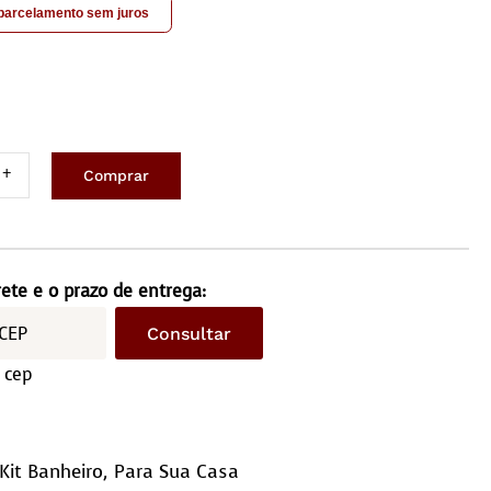
 parcelamento sem juros
Comprar
junto
eiro
rete e o prazo de entrega:
Consultar
as–
 cep
driculado
10)
ntidade
Kit Banheiro
,
Para Sua Casa