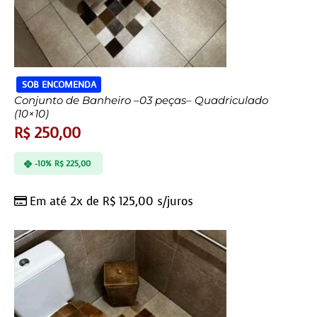
SOB ENCOMENDA
Conjunto de Banheiro –03 peças– Quadriculado
(10×10)
R$
250,00
-10%
R$
225,00
Em até 2x de
R$
125,00
s/juros