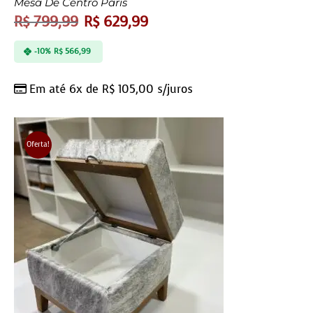
Mesa De Centro Paris
R$
799,99
R$
629,99
-10%
R$
566,99
Em até 6x de
R$
105,00
s/juros
Oferta!