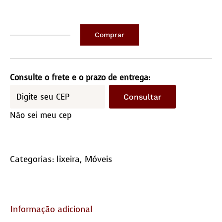
Comprar
Lixeira
-
couro
Consulte o frete e o prazo de entrega:
legítimo
Consultar
e
Não sei meu cep
madeira
quantidade
Categorias:
lixeira
,
Móveis
Informação adicional