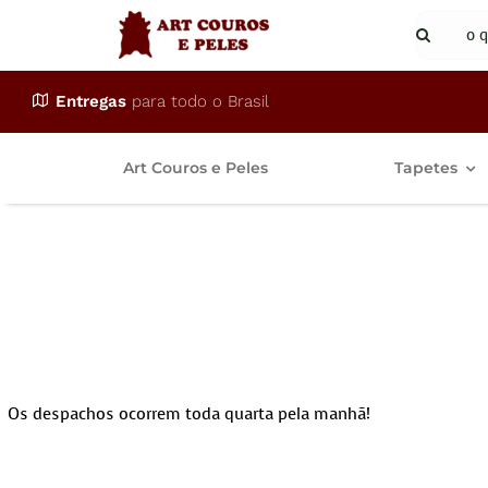
Ir
Buscar
para
resulta
o
para:
Entregas
para todo o Brasil
conteúdo
Art Couros e Peles
Tapetes
Qual o prazo pa
compra?
Início
Qual o prazo para envio após a realização da compra?
Os despachos ocorrem toda quarta pela manhã!