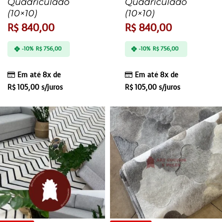
Quadriculado
Quadriculado
(10×10)
(10×10)
R$
840,00
R$
840,00
-10%
R$
756,00
-10%
R$
756,00
Em até 8x de
Em até 8x de
R$
105,00
s/juros
R$
105,00
s/juros