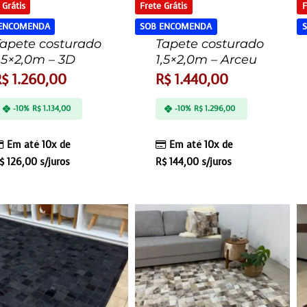
 Grátis
Frete Grátis
F
 ENCOMENDA
SOB ENCOMENDA
apete costurado
Tapete costurado
,5×2,0m – 3D
1,5×2,0m – Arceu
R$
1.260,00
R$
1.440,00
-10%
R$
1.134,00
-10%
R$
1.296,00
Em até 10x de
Em até 10x de
$
126,00
s/juros
R$
144,00
s/juros