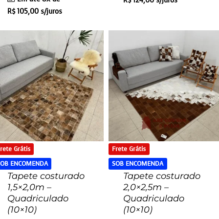
R$
124,00
s/juros
R$
105,00
s/juros
rete Grátis
Frete Grátis
SOB ENCOMENDA
SOB ENCOMENDA
Tapete costurado
Tapete costurado
1,5×2,0m –
2,0×2,5m –
Quadriculado
Quadriculado
(10×10)
(10×10)