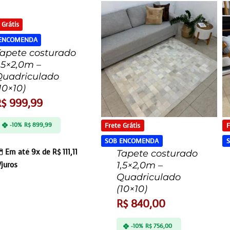
 Grátis
 ENCOMENDA
apete costurado
,5×2,0m –
Quadriculado
10×10)
R$
999,99
Frete Grátis
F
-10%
R$
899,99
SOB ENCOMENDA
Em até 9x de
R$
111,11
Tapete costurado
1,5×2,0m –
/juros
Quadriculado
(10×10)
R$
840,00
-10%
R$
756,00