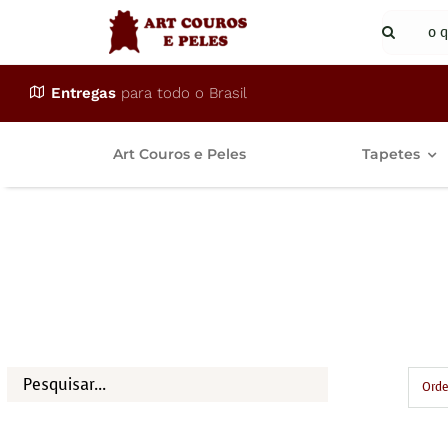
Ir
Buscar
para
resulta
o
para:
Entregas
para todo o Brasil
conteúdo
Art Couros e Peles
Tapetes
tapetedecourol
Início
tapetedecourolar
Orde