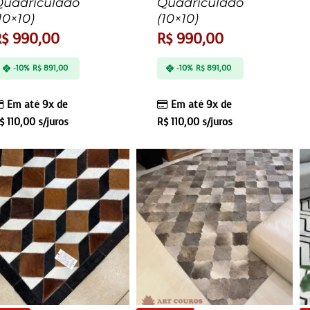
Quadriculado
Quadriculado
10×10)
(10×10)
R$
990,00
R$
990,00
-10%
R$
891,00
-10%
R$
891,00
Em até 9x de
Em até 9x de
$
110,00
s/juros
R$
110,00
s/juros