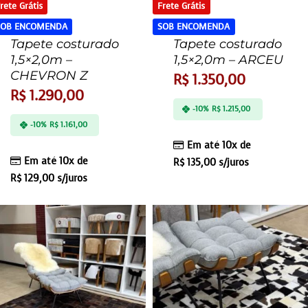
rete Grátis
Frete Grátis
SOB ENCOMENDA
SOB ENCOMENDA
Tapete costurado
Tapete costurado
1,5×2,0m –
1,5×2,0m – ARCEU
CHEVRON Z
R$
1.350,00
R$
1.290,00
-10%
R$
1.215,00
-10%
R$
1.161,00
Em até 10x de
Em até 10x de
R$
135,00
s/juros
R$
129,00
s/juros