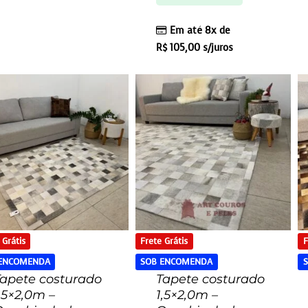
Em até 8x de
R$
105,00
s/juros
 Grátis
Frete Grátis
F
 ENCOMENDA
SOB ENCOMENDA
apete costurado
Tapete costurado
,5×2,0m –
1,5×2,0m –