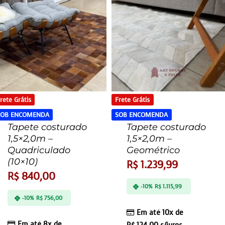
rete Grátis
Frete Grátis
SOB ENCOMENDA
SOB ENCOMENDA
Tapete costurado
Tapete costurado
1,5×2,0m –
1,5×2,0m –
Quadriculado
Geométrico
(10×10)
R$
1.239,99
R$
840,00
-10%
R$
1.115,99
-10%
R$
756,00
Em até 10x de
Em até 8x de