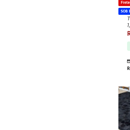
Frete
SOB
T
1
R