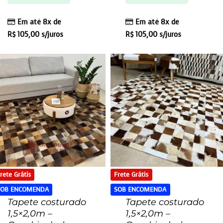
Em até 8x de
Em até 8x de
R$
105,00
s/juros
R$
105,00
s/juros
rete Grátis
Frete Grátis
SOB ENCOMENDA
SOB ENCOMENDA
Tapete costurado
Tapete costurado
1,5×2,0m –
1,5×2,0m –