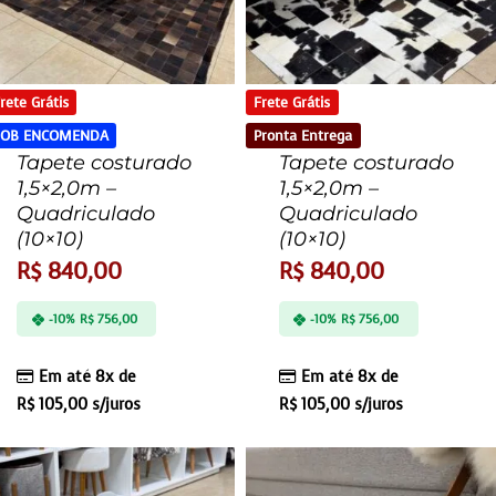
rete Grátis
Frete Grátis
SOB ENCOMENDA
Pronta Entrega
Tapete costurado
Tapete costurado
1,5×2,0m –
1,5×2,0m –
Quadriculado
Quadriculado
(10×10)
(10×10)
R$
840,00
R$
840,00
-10%
R$
756,00
-10%
R$
756,00
Em até 8x de
Em até 8x de
R$
105,00
s/juros
R$
105,00
s/juros