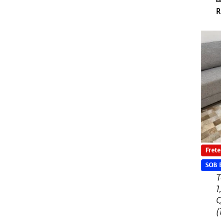
R
Frete
SOB
T
1
(