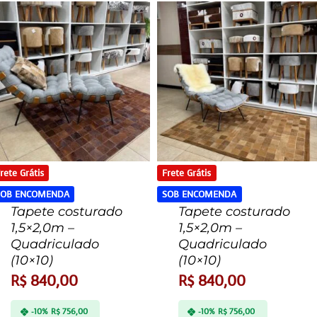
rete Grátis
Frete Grátis
SOB ENCOMENDA
SOB ENCOMENDA
Tapete costurado
Tapete costurado
1,5×2,0m –
1,5×2,0m –
Quadriculado
Quadriculado
(10×10)
(10×10)
R$
840,00
R$
840,00
-10%
R$
756,00
-10%
R$
756,00