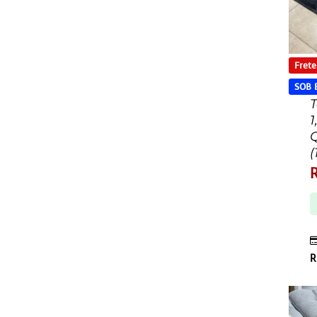
Frete
SOB
T
1
(
R