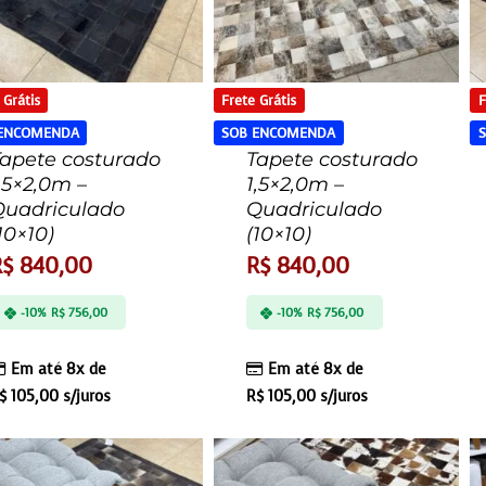
 Grátis
Frete Grátis
F
 ENCOMENDA
SOB ENCOMENDA
apete costurado
Tapete costurado
,5×2,0m –
1,5×2,0m –
Quadriculado
Quadriculado
10×10)
(10×10)
R$
840,00
R$
840,00
-10%
R$
756,00
-10%
R$
756,00
Em até 8x de
Em até 8x de
$
105,00
s/juros
R$
105,00
s/juros