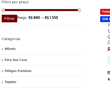
Filtro por preço
Frete
Preço
Preço
Preço:
R$ 840
—
R$ 1.550
Filtrar
SOB
mínimo
máximo
T
1
Categorias
(
Móveis
Para Sua Casa
Pelegos Premium
s
Tapetes