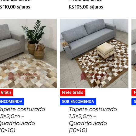
$
110,00
s/juros
R$
105,00
s/juros
 Grátis
Frete Grátis
F
 ENCOMENDA
SOB ENCOMENDA
apete costurado
Tapete costurado
,5×2,0m –
1,5×2,0m –
Quadriculado
Quadriculado
10×10)
(10×10)