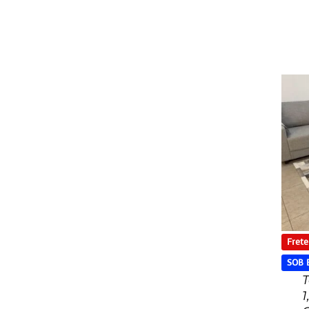
Frete
SOB
T
1