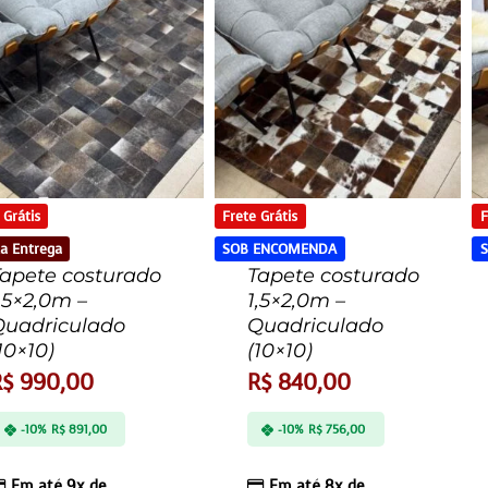
 Grátis
Frete Grátis
F
a Entrega
SOB ENCOMENDA
apete costurado
Tapete costurado
,5×2,0m –
1,5×2,0m –
Quadriculado
Quadriculado
10×10)
(10×10)
R$
990,00
R$
840,00
-10%
R$
891,00
-10%
R$
756,00
Em até 9x de
Em até 8x de