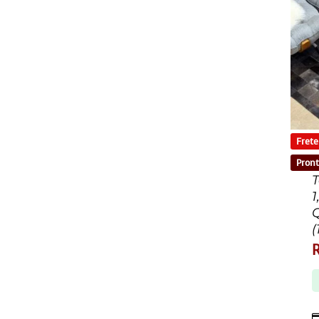
Frete
Pront
T
1
(