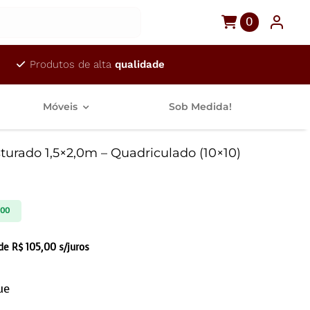
0
Produtos de alta
qualidade
Móveis
Sob Medida!
turado 1,5×2,0m – Quadriculado (10×10)
0
,00
 de
R$
105,00
s/juros
ue