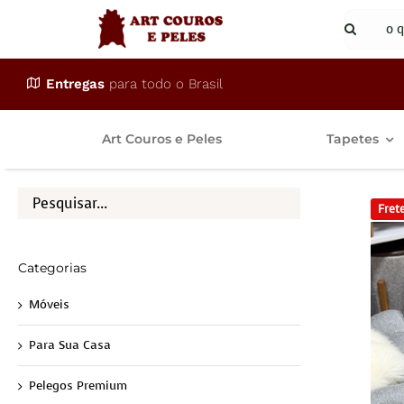
Ir
Buscar
para
resulta
o
para:
Entregas
para todo o Brasil
conteúdo
Art Couros e Peles
Tapetes
Frete
Categorias
Móveis
Para Sua Casa
Pelegos Premium