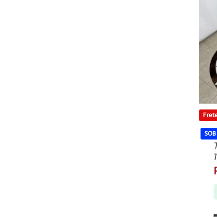
Frete
SOB