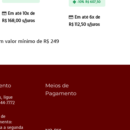
-10%
R$
607,50
Em até 10x de
Em até 6x de
R$
168,00
s/juros
R$
112,50
s/juros
m valor mínimo de R$ 249
ento
Meios de
Pagamento
, ligue
144-7772
 de
mento:
a a segunda