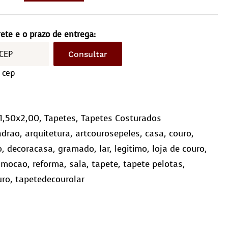
turado
×2,0m
rete e o prazo de entrega:
Consultar
driculado
 cep
10)
ntidade
1,50x2,00
,
Tapetes
,
Tapetes Costurados
adrao
,
arquitetura
,
artcourosepeles
,
casa
,
couro
,
o
,
decoracasa
,
gramado
,
lar
,
legitimo
,
loja de couro
,
omocao
,
reforma
,
sala
,
tapete
,
tapete pelotas
,
uro
,
tapetedecourolar