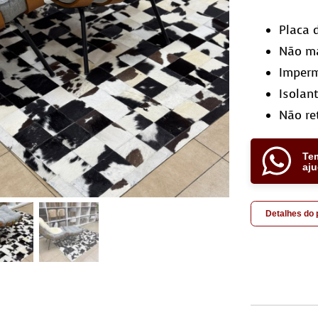
Placa 
Não ma
Imper
Isolan
Não re
Te
aj
Detalhes do
Tap