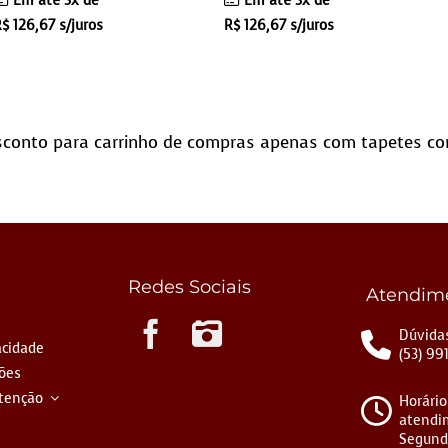
Em até 3x de
Em até 3x de
R$
126,67
s/juros
R$
126,67
s/juros
conto para carrinho de compras apenas com tapetes co
Redes Sociais
Atendim
Instagram
Dúvidas
acidade
(53) 99
ções
tenção
Horário
atendi
Segund