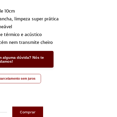
de 10cm
ncha, limpeza super prática
meável
te térmico e acústico
tém nem transmite cheiro
m alguma dúvida? Nós te
udamos!
 parcelamento sem juros
Comprar
ete