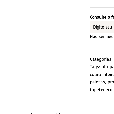
cos
1,5
Consulte o f
–
Qua
Não sei meu
(10×
qua
Categorias:
Tags:
altop
couro inteir
pelotas
,
pr
tapetedeco