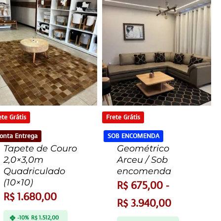
ete Grátis
Frete Grátis
onta Entrega
SOB ENCOMENDA
Tapete de Couro
Geométrico
2,0×3,0m
Arceu / Sob
Quadriculado
encomenda
(10×10)
R$
675,00
-
R$
1.680,00
R$
3.940,00
-10%
R$
1.512,00