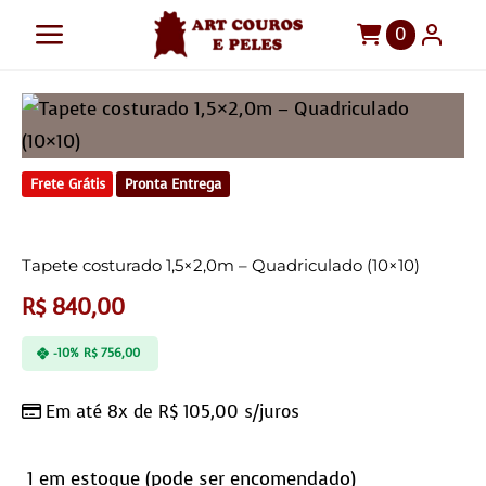
Ir
0
Toggle
para
o
Navigation
Art Couros e Peles
conteúdo
Tapetes
Frete Grátis
Pronta Entrega
Pelegos
Para sua casa
Tapete costurado 1,5×2,0m – Quadriculado (10×10)
Móveis
R$
840,00
Sob Medida!
-10%
R$
756,00
Em até 8x de
R$
105,00
s/juros
1 em estoque (pode ser encomendado)