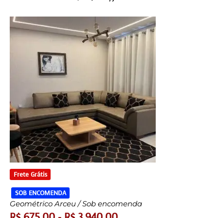
Frete Grátis
SOB ENCOMENDA
Geométrico Arceu / Sob encomenda
R$
675,00
-
R$
3.940,00