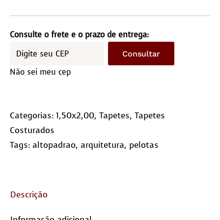
costurado
1,5×2,0m
–
Consulte o frete e o prazo de entrega:
Quadriculado
Consultar
(10×10)
Não sei meu cep
quantidade
Categorias:
1,50x2,00
,
Tapetes
,
Tapetes
Costurados
Tags:
altopadrao
,
arquitetura
,
pelotas
Descrição
Informação adicional