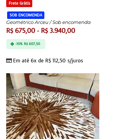
Frete Grátis
SOB ENCOMENDA
Geométrico Arceu / Sob encomenda
R$
675,00
-
R$
3.940,00
-10%
R$
607,50
Em até 6x de
R$
112,50
s/juros