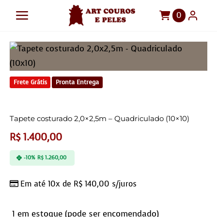
Ir
0
Toggle
para
o
Navigation
Art Couros e Peles
conteúdo
Tapetes
Frete Grátis
Pronta Entrega
Pelegos
Para sua casa
Tapete costurado 2,0×2,5m – Quadriculado (10×10)
Móveis
R$
1.400,00
Sob Medida!
-10%
R$
1.260,00
Em até 10x de
R$
140,00
s/juros
1 em estoque (pode ser encomendado)