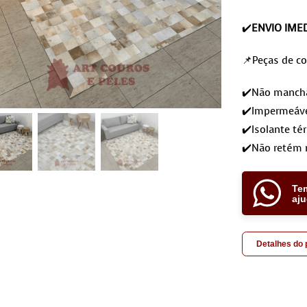
✔️
ENVIO IME
📌Peças de co
✔️Não mancham
✔️Impermeáve
✔️Isolante té
✔️Não retém 
Te
aj
Detalhes do