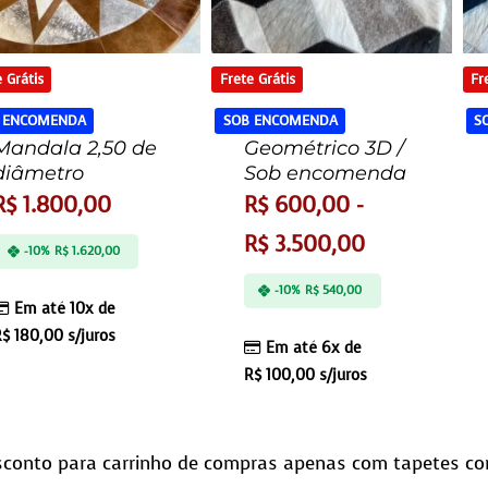
 Grátis
Frete Grátis
Fr
 ENCOMENDA
SOB ENCOMENDA
S
Mandala 2,50 de
Geométrico 3D /
diâmetro
Sob encomenda
R$
1.800,00
R$
600,00
-
R$
3.500,00
-10%
R$
1.620,00
-10%
R$
540,00
Em até 10x de
R$
180,00
s/juros
Em até 6x de
R$
100,00
s/juros
conto para carrinho de compras apenas com tapetes co