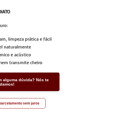
DIATO
uro:
, limpeza prática e fácil
l naturalmente
rmico e acústico
nem transmite cheiro
m alguma dúvida? Nós te
udamos!
 parcelamento sem juros