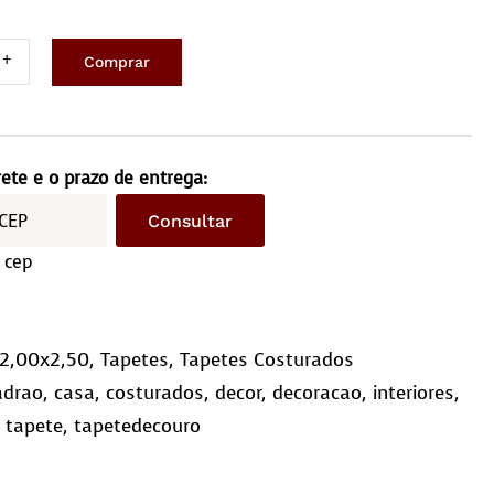
Comprar
ete
turado
x2,5m
rete e o prazo de entrega:
driculado
Consultar
10)
 cep
ntidade
2,00x2,50
,
Tapetes
,
Tapetes Costurados
adrao
,
casa
,
costurados
,
decor
,
decoracao
,
interiores
,
,
tapete
,
tapetedecouro