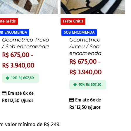
ete Grátis
Frete Grátis
OB ENCOMENDA
SOB ENCOMENDA
Geométrico Trevo
Geométrico
/ Sob encomenda
Arceu / Sob
encomenda
R$
675,00
-
R$
675,00
-
R$
3.940,00
R$
3.940,00
-10%
R$
607,50
-10%
R$
607,50
Em até 6x de
Em até 6x de
R$
112,50
s/juros
R$
112,50
s/juros
m valor mínimo de R$ 249