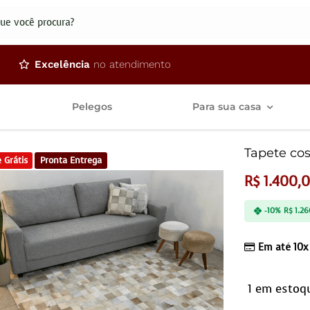
dos
Excelência
no atendimento
Pelegos
Para sua casa
Tapete cos
 Grátis
Pronta Entrega
R$
1.400,
-10%
R$
1.26
Em até 10x
1 em estoq