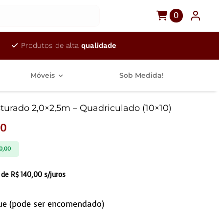
0
Produtos de alta
qualidade
Móveis
Sob Medida!
turado 2,0×2,5m – Quadriculado (10×10)
00
0,00
 de
R$
140,00
s/juros
ue (pode ser encomendado)