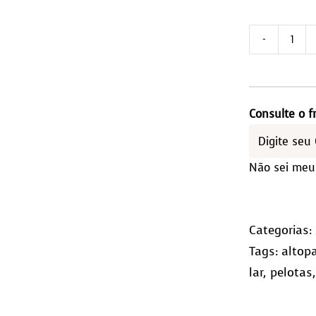
Tap
cos
2,0
-
Consulte o f
Qua
(10x
Não sei meu
qua
Categorias:
Tags:
altop
lar
,
pelotas