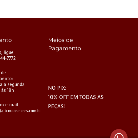
ento
Meios de
Pagamento
, ligue
144-7772
 de
mento:
a a segunda
NO PIX:
 às 18h
10% OFF EM TODAS AS
um e-mail
PEÇAS!
artcourosepeles.com.br