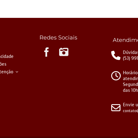
Redes Sociais
Atendim
Instagram
Dúvidas
acidade
(53) 99
ções
tenção
Horário
atendi
Segund
das 10h
Envie 
contato@