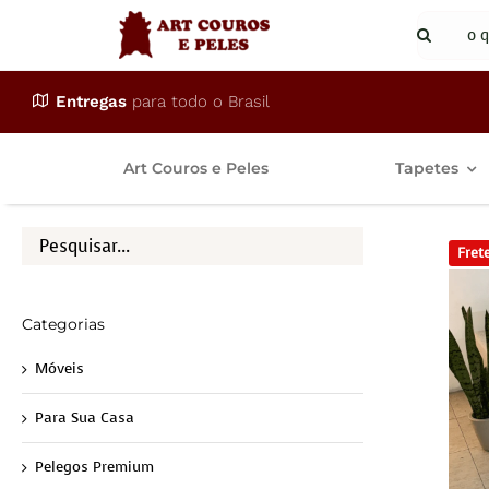
Ir
Buscar
para
resulta
o
para:
Entregas
para todo o Brasil
conteúdo
Art Couros e Peles
Tapetes
Frete
Categorias
Móveis
Para Sua Casa
Pelegos Premium