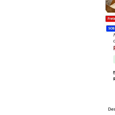
Frete
SOB
Des