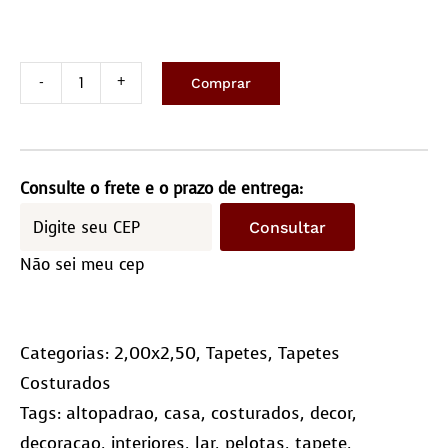
Comprar
Tapete
costurado
2,0x2,5m
-
Consulte o frete e o prazo de entrega:
Quadriculado
Consultar
(10x10)
Não sei meu cep
quantidade
Categorias:
2,00x2,50
,
Tapetes
,
Tapetes
Costurados
Tags:
altopadrao
,
casa
,
costurados
,
decor
,
decoracao
,
interiores
,
lar
,
pelotas
,
tapete
,