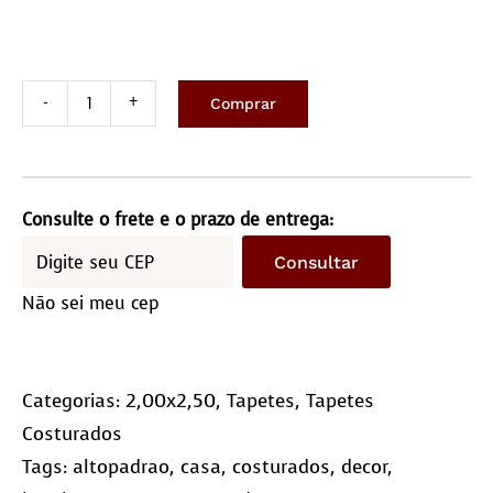
Comprar
Tapete
costurado
2,0x2,5m
-
Consulte o frete e o prazo de entrega:
Quadriculado
Consultar
(20x20)
Não sei meu cep
quantidade
Categorias:
2,00x2,50
,
Tapetes
,
Tapetes
Costurados
Tags:
altopadrao
,
casa
,
costurados
,
decor
,