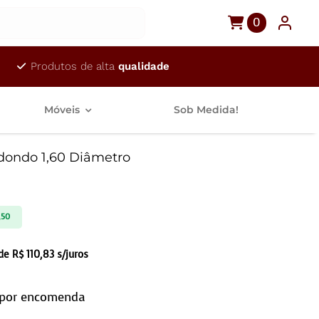
0
Produtos de alta
qualidade
Móveis
Sob Medida!
dondo 1,60 Diâmetro
,50
 de
R$
110,83
s/juros
 por encomenda