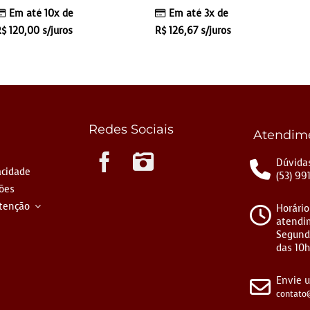
Em até 10x de
Em até 3x de
R$
120,00
s/juros
R$
126,67
s/juros
Redes Sociais
Atendim
Instagram
Dúvidas
acidade
(53) 99
ções
tenção
Horário
atendi
Segund
das 10h
Envie 
contato@