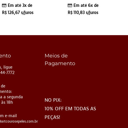
Em até 3x de
Em até 6x de
R$
126,67
s/juros
R$
110,83
s/juros
ento
Meios de
Pagamento
, ligue
144-7772
 de
mento:
a a segunda
NO PIX:
 às 18h
10% OFF EM TODAS AS
um e-mail
PEÇAS!
artcourosepeles.com.br