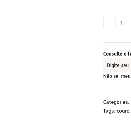
Tap
Red
1,60
Diâ
Consulte o f
qua
Não sei meu
Categorias:
Tags:
couro