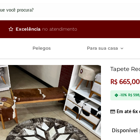
dos
Excelência
no atendimento
Pelegos
Para sua casa
Tapete Re
R$
665,00
-10%
R$
598
Em até 6x
Disponível