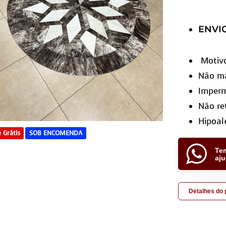
ENVI
Motiv
Não ma
Imperm
Não re
Hipoal
 Grátis
SOB ENCOMENDA
Te
aj
Detalhes do