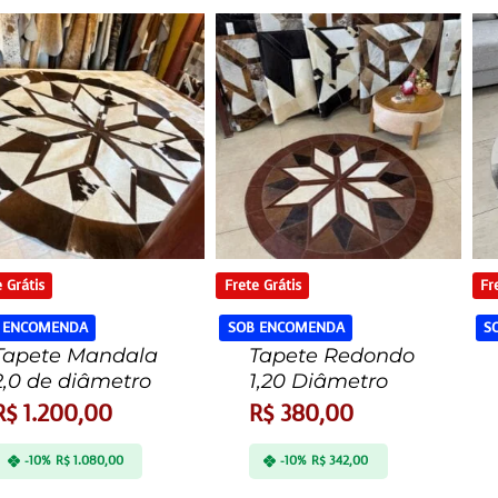
 Grátis
Frete Grátis
Fr
 ENCOMENDA
SOB ENCOMENDA
S
Tapete Mandala
Tapete Redondo
2,0 de diâmetro
1,20 Diâmetro
R$
1.200,00
R$
380,00
-10%
R$
1.080,00
-10%
R$
342,00