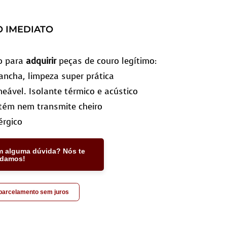
O IMEDIATO
o para
adquirir
peças de couro legítimo:
ncha, limpeza super prática
eável. Isolante térmico e acústico
tém nem transmite cheiro
érgico
m alguma dúvida? Nós te
udamos!
 parcelamento sem juros