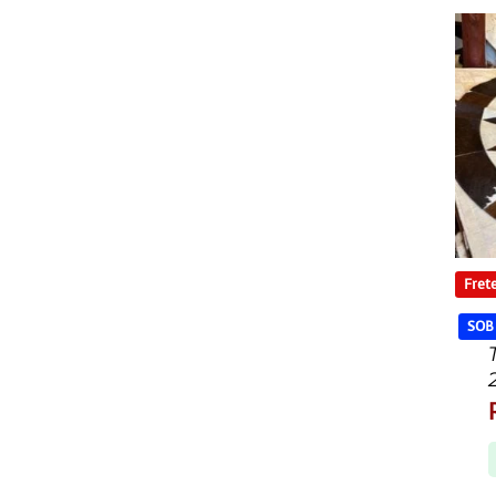
Frete
SOB