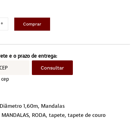
Comprar
ete
ondo
metro
rete e o prazo de entrega:
ntidade
Consultar
 cep
Diâmetro 1,60m
,
Mandalas
,
MANDALAS
,
RODA
,
tapete
,
tapete de couro