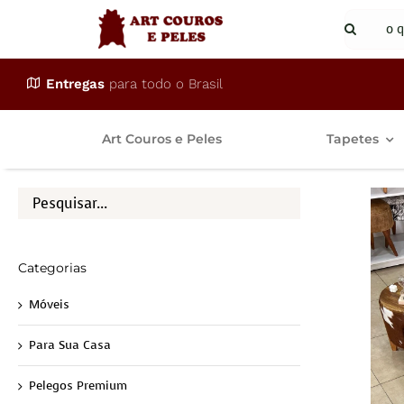
Ir
Buscar
para
resulta
o
para:
Entregas
para todo o Brasil
conteúdo
Art Couros e Peles
Tapetes
Categorias
Móveis
Para Sua Casa
Pelegos Premium