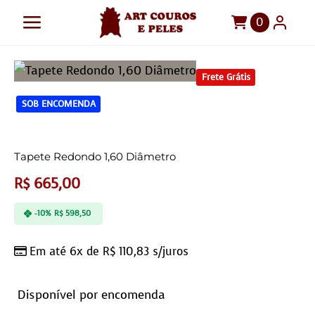
Ir
0
Toggle
para
o
Navigation
Art Couros e Peles
conteúdo
Frete Grátis
Tapetes
SOB ENCOMENDA
Pelegos
Para sua casa
Tapete Redondo 1,60 Diâmetro
R$
665,00
Móveis
-10%
R$
598,50
Sob Medida!
Em até 6x de
R$
110,83
s/juros
Disponível por encomenda