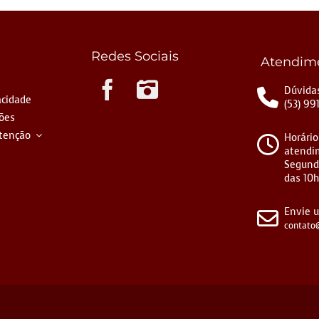
Redes Sociais
Atendim
Instagram
Dúvidas
acidade
(53) 99
ções
tenção
Horário
atendi
Segund
das 10h
Envie 
contato@