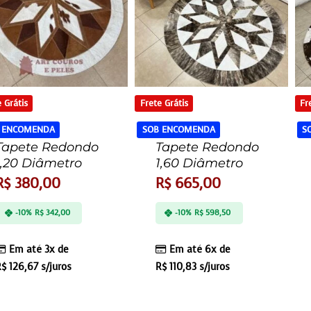
 Grátis
Frete Grátis
Fr
 ENCOMENDA
SOB ENCOMENDA
S
Tapete Redondo
Tapete Redondo
1,20 Diâmetro
1,60 Diâmetro
R$
380,00
R$
665,00
-10%
R$
342,00
-10%
R$
598,50
Em até 3x de
Em até 6x de
R$
126,67
s/juros
R$
110,83
s/juros