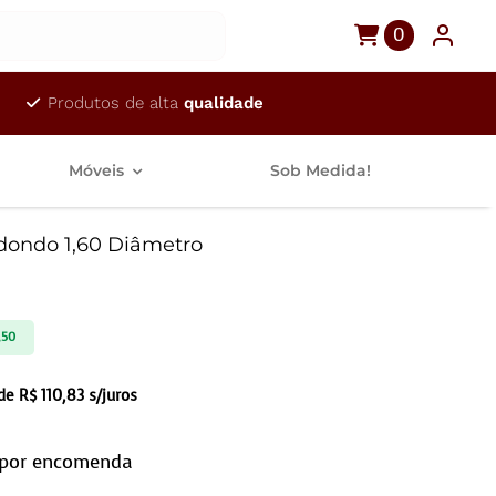
0
Produtos de alta
qualidade
Móveis
Sob Medida!
dondo 1,60 Diâmetro
,50
 de
R$
110,83
s/juros
 por encomenda