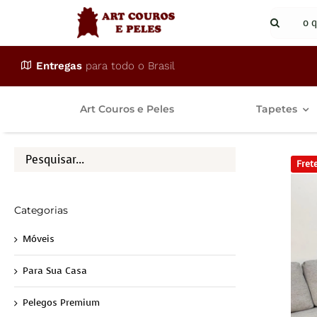
Ir
Buscar
para
resulta
o
para:
Entregas
para todo o Brasil
conteúdo
Art Couros e Peles
Tapetes
Frete
Categorias
Móveis
Para Sua Casa
Pelegos Premium