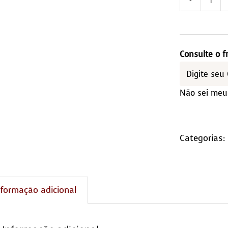
Tap
Red
1,60
Diâ
Consulte o f
qua
Não sei meu
Categorias:
nformação adicional