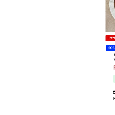
Frete
SOB