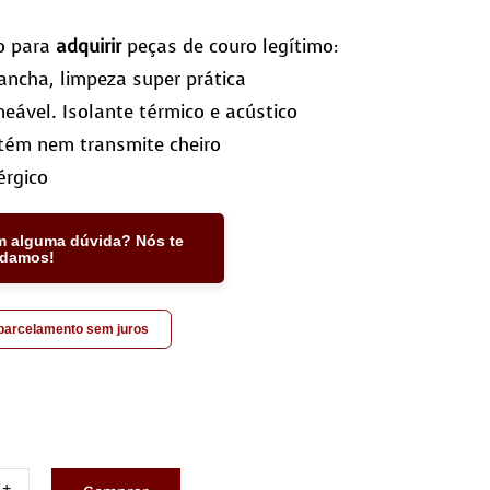
o para
adquirir
peças de couro legítimo:
ncha, limpeza super prática
eável. Isolante térmico e acústico
tém nem transmite cheiro
érgico
m alguma dúvida? Nós te
udamos!
 parcelamento sem juros