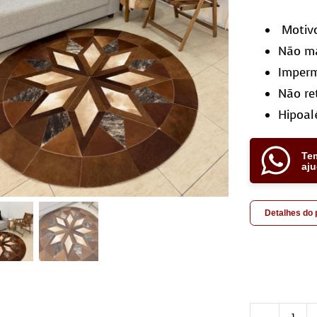
Motiv
Não ma
Imperm
Não re
Hipoal
Te
aj
Detalhes do