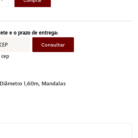
Comprar
ete
ondo
metro
rete e o prazo de entrega:
ntidade
Consultar
 cep
Diâmetro 1,60m
,
Mandalas