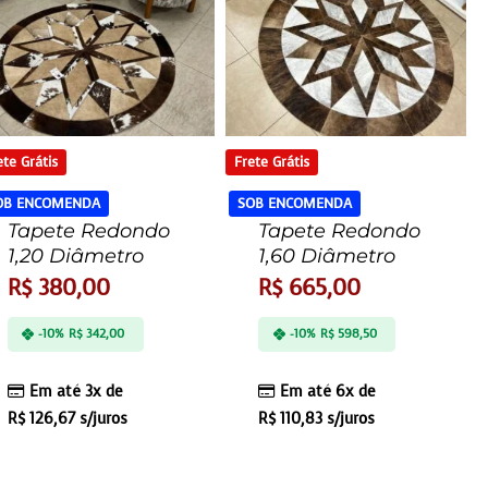
ete Grátis
Frete Grátis
OB ENCOMENDA
SOB ENCOMENDA
Tapete Redondo
Tapete Redondo
1,20 Diâmetro
1,60 Diâmetro
R$
380,00
R$
665,00
-10%
R$
342,00
-10%
R$
598,50
Em até 3x de
Em até 6x de
R$
126,67
s/juros
R$
110,83
s/juros