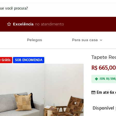
dos
Excelência
no atendimento
Pelegos
Para sua casa
Tapete Re
 Grátis
SOB ENCOMENDA
R$
665,00
-10%
R$
598
Em até 6x
Disponível