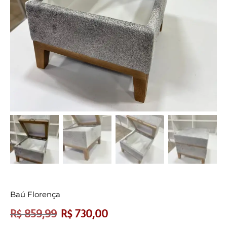
Baú Florença
R$
859,99
R$
730,00