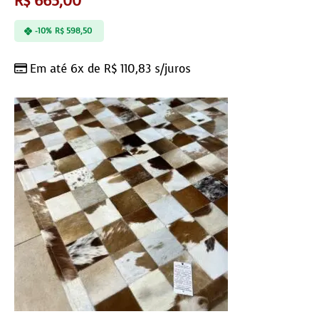
R$
665,00
-10%
R$
598,50
Em até 6x de
R$
110,83
s/juros