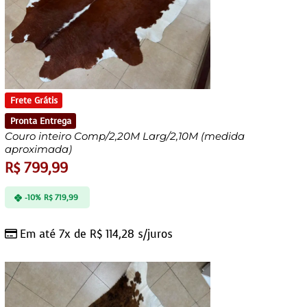
Frete Grátis
Pronta Entrega
Couro inteiro Comp/2,20M Larg/2,10M (medida
aproximada)
R$
799,99
-10%
R$
719,99
Em até 7x de
R$
114,28
s/juros