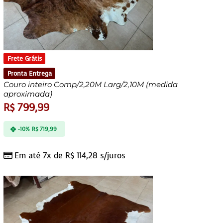
Frete Grátis
Pronta Entrega
Couro inteiro Comp/2,20M Larg/2,10M (medida
aproximada)
R$
799,99
-10%
R$
719,99
Em até 7x de
R$
114,28
s/juros