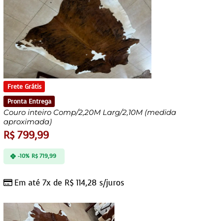
Frete Grátis
Pronta Entrega
Couro inteiro Comp/2,20M Larg/2,10M (medida
aproximada)
R$
799,99
-10%
R$
719,99
Em até 7x de
R$
114,28
s/juros