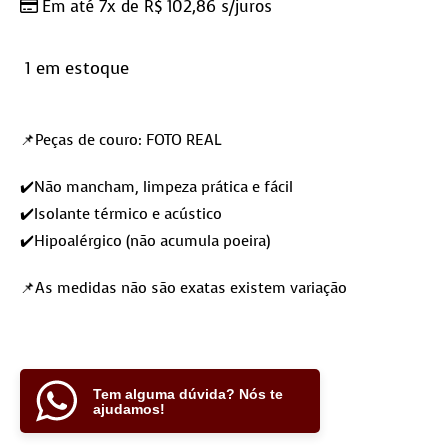
Em até 7x de
R$
102,86
s/juros
1 em estoque
📌Peças de couro: FOTO REAL
✔️Não mancham, limpeza prática e fácil
✔️Isolante térmico e acústico
✔️Hipoalérgico (não acumula poeira)
📌As medidas não são exatas existem variação
Tem alguma dúvida? Nós te
ajudamos!