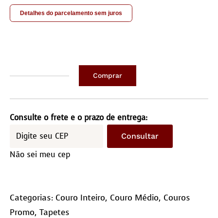
Detalhes do parcelamento sem juros
Comprar
Couro
inteiro
Comp/2,10M
Consulte o frete e o prazo de entrega:
Larg/1,90M
Consultar
(medida
Não sei meu cep
aproximada)
quantidade
Categorias:
Couro Inteiro
,
Couro Médio
,
Couros
Promo
,
Tapetes