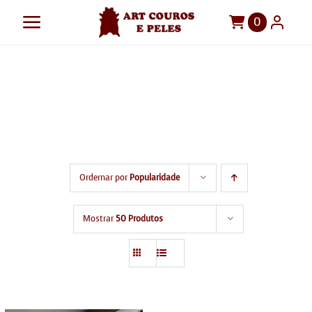
Ir
0
Toggle
para
o
Navigation
Art Couros e Peles
arqui
conteúdo
Tapetes
Início
arqui
Pelegos
Para sua casa
Ordernar por
Popularidade
Móveis
Sob Medida!
Mostrar
50 Produtos