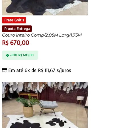
Frete Grátis
Pronta Entrega
Couro inteiro Comp/2,05M Larg/1,75M
R$
670,00
-10%
R$
603,00
Em até 6x de
R$
111,67
s/juros