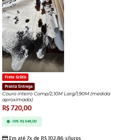
Frete Grátis
Pronta Entrega
Couro inteiro Comp/2,10M Larg/1,90M (medida
aproximada)
R$
720,00
-10%
R$
648,00
Em até 7x de
R$
102,86
s/juros