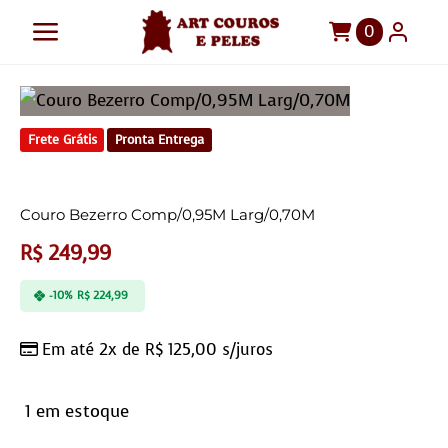
Ir
0
Toggle
para
o
Navigation
Art Couros e Peles
conteúdo
Tapetes
Frete Grátis
Pronta Entrega
Pelegos
Couro Bezerro Comp/0,95M Larg/0,70M
Para sua casa
R$
249,99
Móveis
-10%
R$
224,99
Sob Medida!
Em até 2x de
R$
125,00
s/juros
1 em estoque