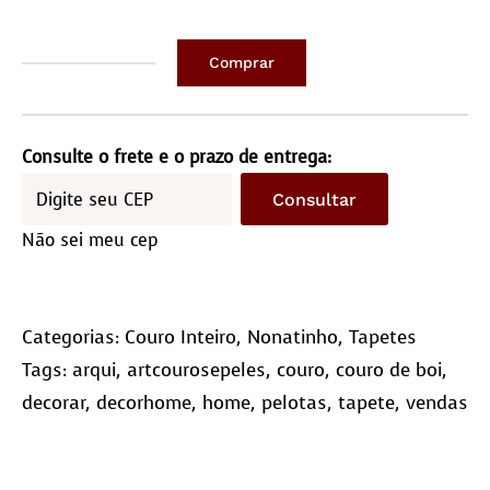
Comprar
Couro
Bezerro
Comp/0,95M
Consulte o frete e o prazo de entrega:
Larg/0,70M
Consultar
quantidade
Não sei meu cep
Categorias:
Couro Inteiro
,
Nonatinho
,
Tapetes
Tags:
arqui
,
artcourosepeles
,
couro
,
couro de boi
,
decorar
,
decorhome
,
home
,
pelotas
,
tapete
,
vendas