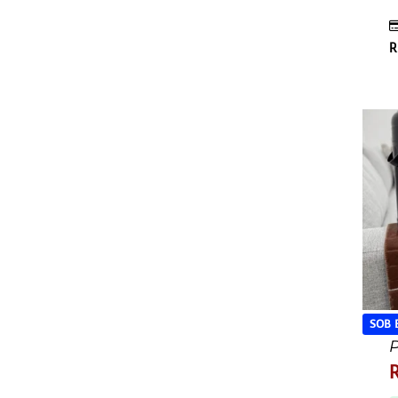
R
SOB
P