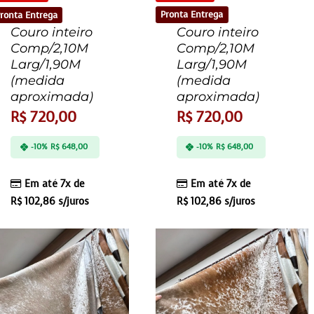
Pronta Entrega
ronta Entrega
Couro inteiro
Couro inteiro
Comp/2,10M
Comp/2,10M
Larg/1,90M
Larg/1,90M
(medida
(medida
aproximada)
aproximada)
R$
720,00
R$
720,00
-10%
R$
648,00
-10%
R$
648,00
Em até 7x de
Em até 7x de
R$
102,86
s/juros
R$
102,86
s/juros