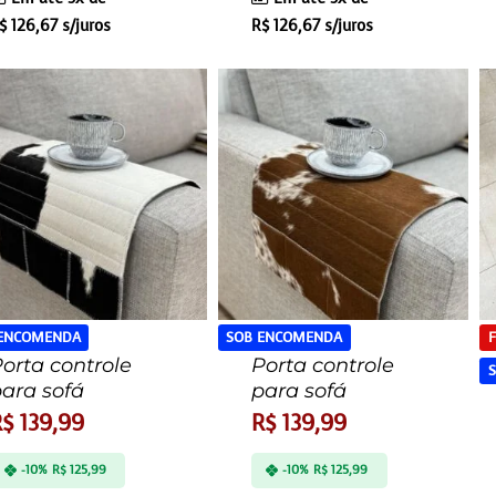
$
126,67
s/juros
R$
126,67
s/juros
 ENCOMENDA
SOB ENCOMENDA
F
orta controle
Porta controle
ara sofá
para sofá
R$
139,99
R$
139,99
-10%
R$
125,99
-10%
R$
125,99