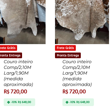
Frete Grátis
rete Grátis
Pronta Entrega
ronta Entrega
Couro inteiro
Couro inteiro
Comp/2,10M
Comp/2,10M
Larg/1,90M
Larg/1,90M
(medida
(medida
aproximada)
aproximada)
R$
720,00
R$
720,00
-10%
R$
648,00
-10%
R$
648,00