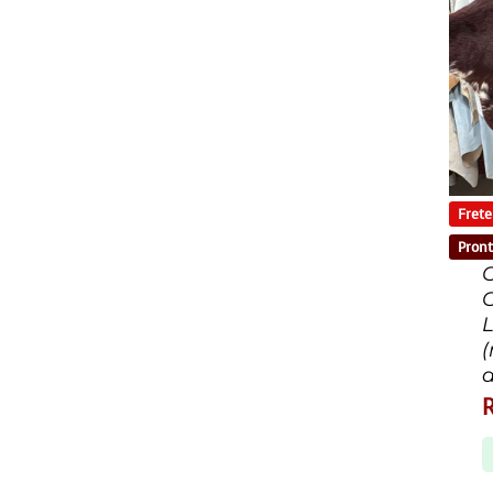
Frete
Pront
C