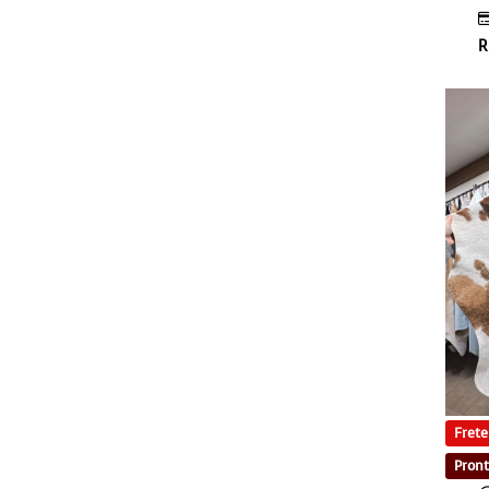
R
Frete
Pront