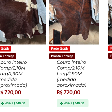
F
 Grátis
Frete Grátis
P
a Entrega
Pronta Entrega
ouro inteiro
Couro inteiro
Comp/2,10M
Comp/2,10M
Larg/1,90M
Larg/1,90M
(medida
(medida
aproximada)
aproximada)
R$
720,00
R$
720,00
-10%
R$
648,00
-10%
R$
648,00