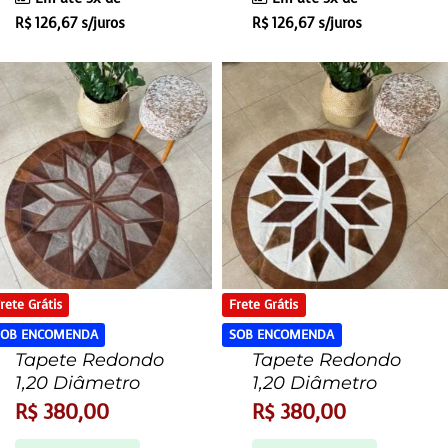
R$
126,67
s/juros
R$
126,67
s/juros
rete Grátis
Frete Grátis
SOB ENCOMENDA
SOB ENCOMENDA
Tapete Redondo
Tapete Redondo
1,20 Diâmetro
1,20 Diâmetro
R$
380,00
R$
380,00