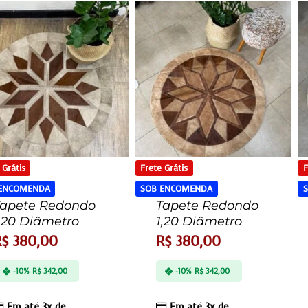
 Grátis
Frete Grátis
F
 ENCOMENDA
SOB ENCOMENDA
Tapete Redondo
Tapete Redondo
,20 Diâmetro
1,20 Diâmetro
R$
380,00
R$
380,00
-10%
R$
342,00
-10%
R$
342,00
Em até 3x de
Em até 3x de