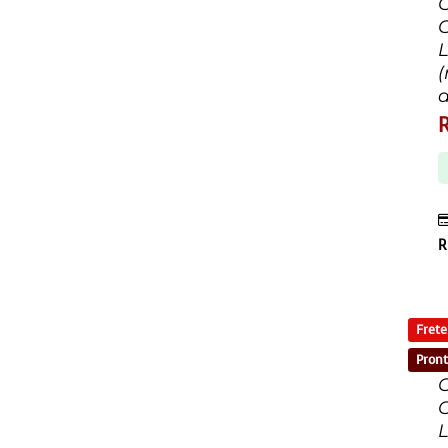
C
R
Frete
Pront