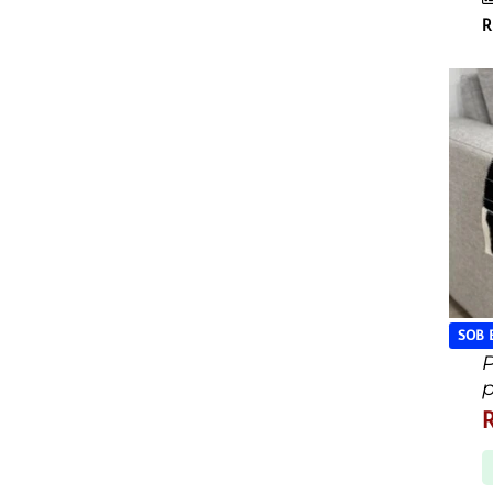
R
SOB
P
p