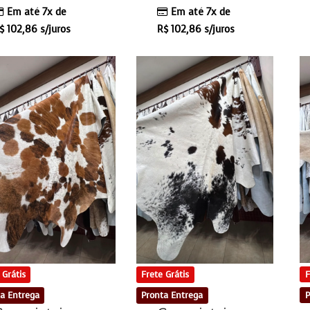
Em até 7x de
Em até 7x de
$
102,86
s/juros
R$
102,86
s/juros
F
 Grátis
Frete Grátis
P
a Entrega
Pronta Entrega