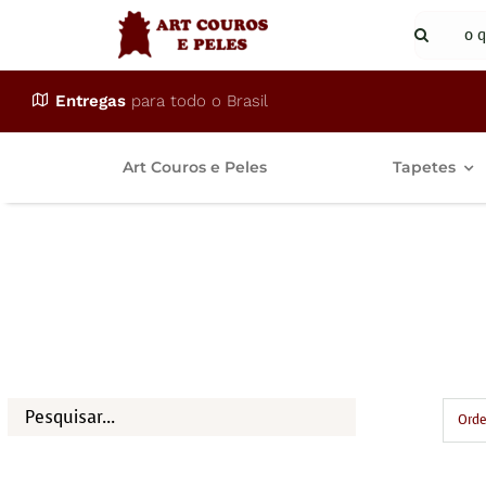
Ir
Buscar
para
resulta
o
para:
Entregas
para todo o Brasil
conteúdo
Art Couros e Peles
Tapetes
decorar
Início
decorar
Orde