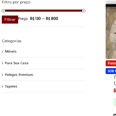
Filtro por preço
Preço
Preço
Preço:
R$ 130
—
R$ 800
Filtrar
mínimo
máximo
Categorias
Móveis
Para Sua Casa
Frete
SOB
Pelegos Premium
1
Tapetes