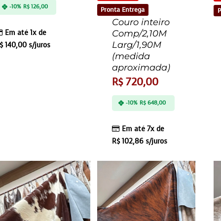
-10%
R$
126,00
Pronta Entrega
P
Couro inteiro
Em até 1x de
Comp/2,10M
Larg/1,90M
$
140,00
s/juros
(medida
aproximada)
R$
720,00
-10%
R$
648,00
Em até 7x de
R$
102,86
s/juros