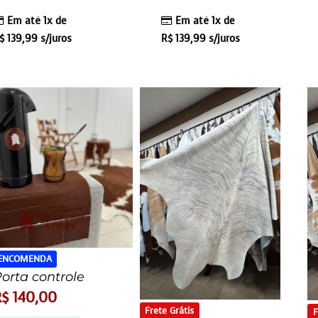
Em até 1x de
Em até 1x de
$
139,99
s/juros
R$
139,99
s/juros
 ENCOMENDA
orta controle
R$
140,00
Frete Grátis
F