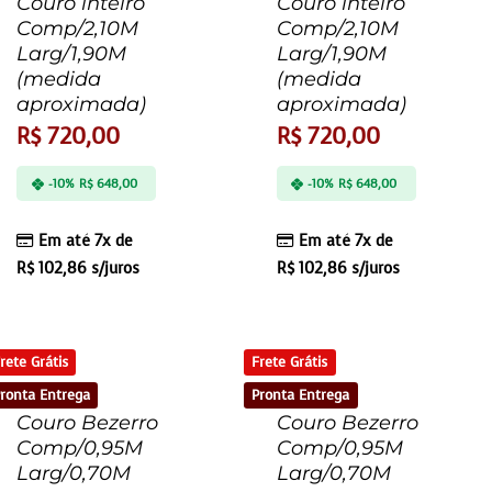
Couro inteiro
Couro inteiro
Comp/2,10M
Comp/2,10M
Larg/1,90M
Larg/1,90M
(medida
(medida
aproximada)
aproximada)
R$
720,00
R$
720,00
-10%
R$
648,00
-10%
R$
648,00
Em até 7x de
Em até 7x de
R$
102,86
s/juros
R$
102,86
s/juros
rete Grátis
Frete Grátis
ronta Entrega
Pronta Entrega
Couro Bezerro
Couro Bezerro
Comp/0,95M
Comp/0,95M
Larg/0,70M
Larg/0,70M