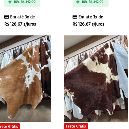
-10%
R$
342,00
-10%
R$
342,00
Em até 3x de
Em até 3x de
R$
126,67
s/juros
R$
126,67
s/juros
Frete Grátis
rete Grátis