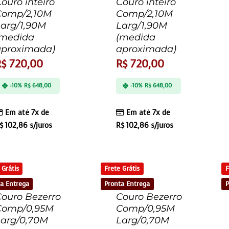
ouro inteiro
Couro inteiro
Comp/2,10M
Comp/2,10M
Larg/1,90M
Larg/1,90M
(medida
(medida
aproximada)
aproximada)
R$
720,00
R$
720,00
-10%
R$
648,00
-10%
R$
648,00
Em até 7x de
Em até 7x de
$
102,86
s/juros
R$
102,86
s/juros
 Grátis
Frete Grátis
F
a Entrega
Pronta Entrega
P
Couro Bezerro
Couro Bezerro
Comp/0,95M
Comp/0,95M
Larg/0,70M
Larg/0,70M