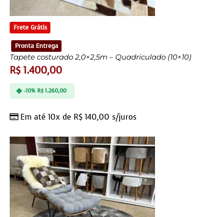
Frete Grátis
Pronta Entrega
Tapete costurado 2,0×2,5m – Quadriculado (10×10)
R$
1.400,00
-10%
R$
1.260,00
Em até 10x de
R$
140,00
s/juros