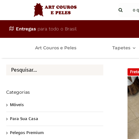
Ir
Buscar
para
resulta
o
para:
Entregas
para todo o Brasil
conteúdo
Art Couros e Peles
Tapetes
Frete
Categorias
Móveis
Para Sua Casa
Pelegos Premium