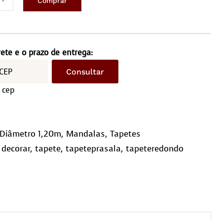
Comprar
ete
ondo
metro
rete e o prazo de entrega:
ntidade
Consultar
 cep
Diâmetro 1,20m
,
Mandalas
,
Tapetes
,
decorar
,
tapete
,
tapeteprasala
,
tapeteredondo