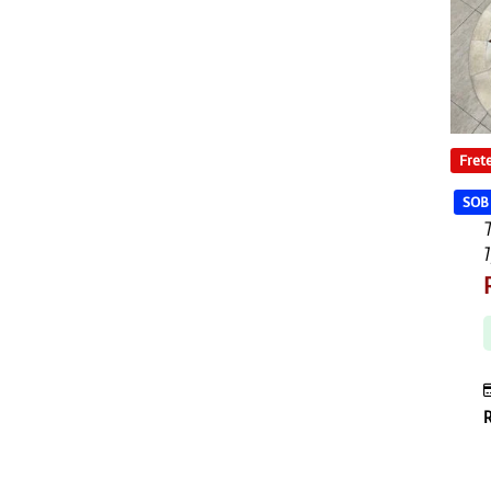
Frete
SOB