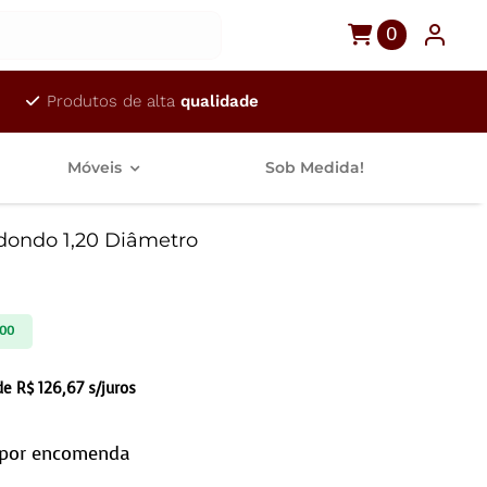
0
Produtos de alta
qualidade
Móveis
Sob Medida!
dondo 1,20 Diâmetro
,00
 de
R$
126,67
s/juros
 por encomenda