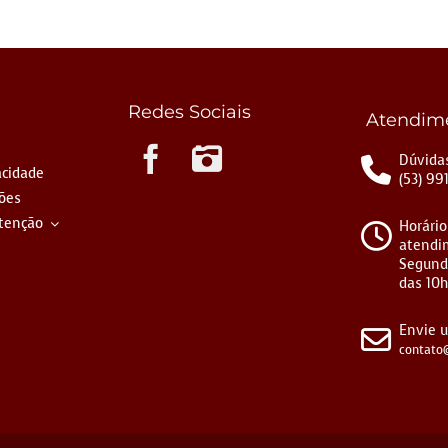
Redes Sociais
Atendim
Instagram
Dúvidas
acidade
(53) 99
ções
tenção
Horário
atendi
Segund
das 10h
Envie 
contato@