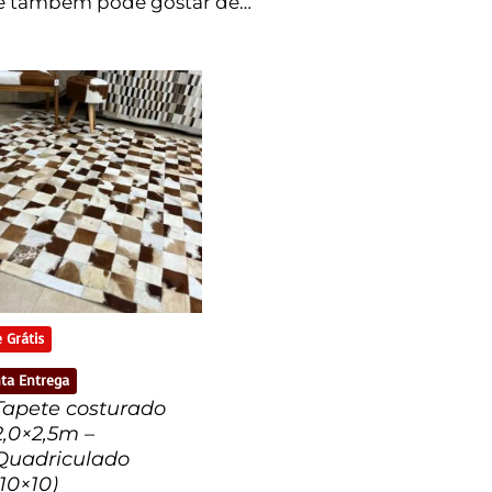
ê também pode gostar de…
 Grátis
ta Entrega
Tapete costurado
2,0×2,5m –
Quadriculado
(10×10)