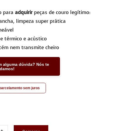
o para
adquirir
peças de couro legítimo:
ncha, limpeza super prática
meável
te térmico e acústico
tém nem transmite cheiro
m alguma dúvida? Nós te
udamos!
 parcelamento sem juros