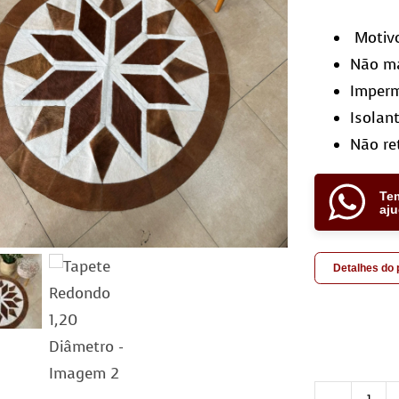
Motiv
Não ma
Imper
Isolan
Não re
Te
aj
Detalhes do