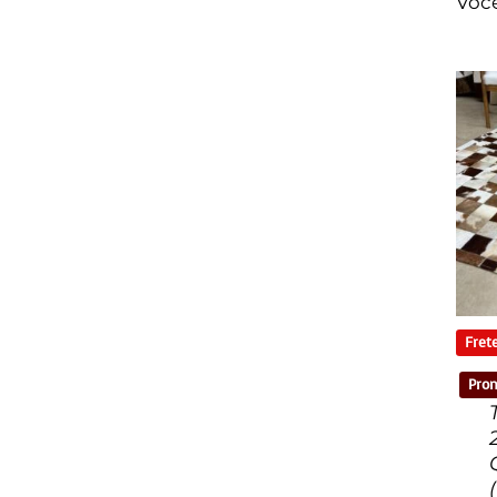
Voc
Frete
Pron