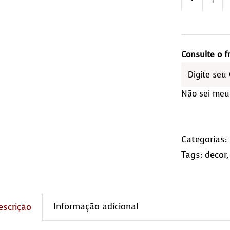
Tap
Red
1,20
Diâ
Consulte o f
qua
Não sei meu
Categorias:
Tags:
decor
Informação adicional
escrição