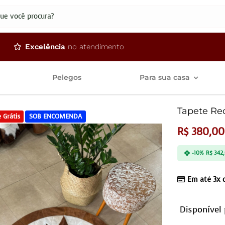
dos
Excelência
no atendimento
Pelegos
Para sua casa
Tapete Re
 Grátis
SOB ENCOMENDA
R$
380,00
-10%
R$
342
Em até 3x
Disponível