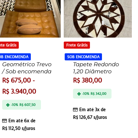
ete Grátis
Frete Grátis
OB ENCOMENDA
SOB ENCOMENDA
Geométrico Trevo
Tapete Redondo
/ Sob encomenda
1,20 Diâmetro
R$
675,00
-
R$
380,00
R$
3.940,00
-10%
R$
342,00
-10%
R$
607,50
Em até 3x de
R$
126,67
s/juros
Em até 6x de
R$
112,50
s/juros