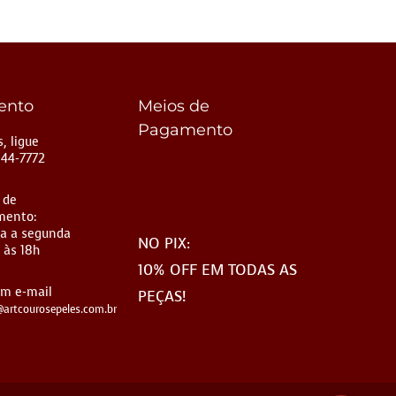
ento
Meios de
Pagamento
, ligue
144-7772
 de
mento:
a a segunda
NO PIX:
 às 18h
10% OFF EM TODAS AS
um e-mail
PEÇAS!
artcourosepeles.com.br