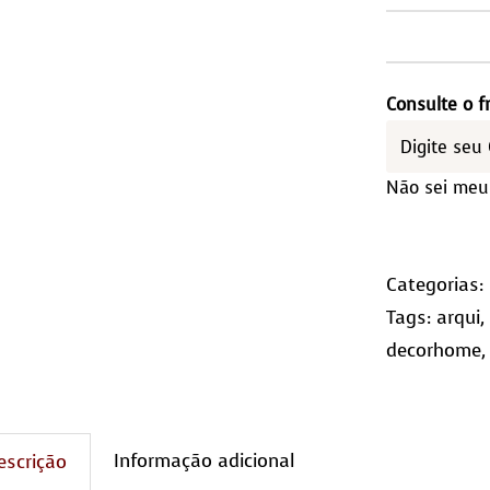
Cou
inte
Com
Consulte o f
Lar
qua
Não sei meu
Categorias:
Tags:
arqui
decorhome
Informação adicional
escrição