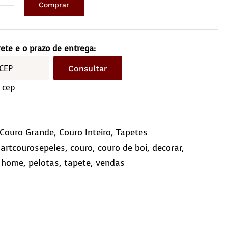
Comprar
ro
iro
p/2,50M
rete e o prazo de entrega:
g/2,35M
Consultar
ntidade
 cep
Couro Grande
,
Couro Inteiro
,
Tapetes
,
artcourosepeles
,
couro
,
couro de boi
,
decorar
,
,
home
,
pelotas
,
tapete
,
vendas