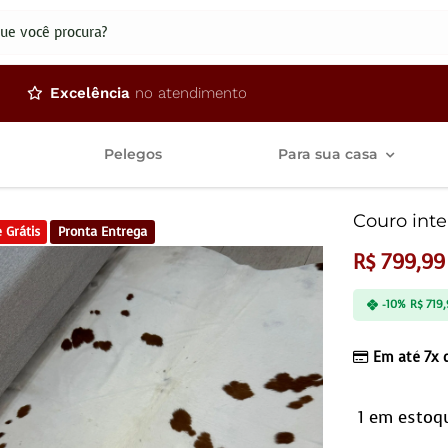
dos
Excelência
no atendimento
Pelegos
Para sua casa
Couro int
 Grátis
Pronta Entrega
R$
799,99
-10%
R$
719,
Em até 7x
1 em estoq