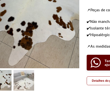
📌Peças de c
✔️Não mancham
✔️Isolante té
✔️Hipoalérgic
📌As medidas
Te
aj
Detalhes do