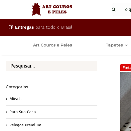
Ir
Buscar
para
resulta
o
para:
Entregas
para todo o Brasil
conteúdo
Art Couros e Peles
Tapetes
Frete
Categorias
Móveis
Para Sua Casa
Pelegos Premium