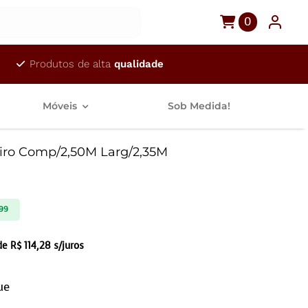
0
Produtos de alta
qualidade
Móveis
Sob Medida!
eiro Comp/2,50M Larg/2,35M
99
 de
R$
114,28
s/juros
ue