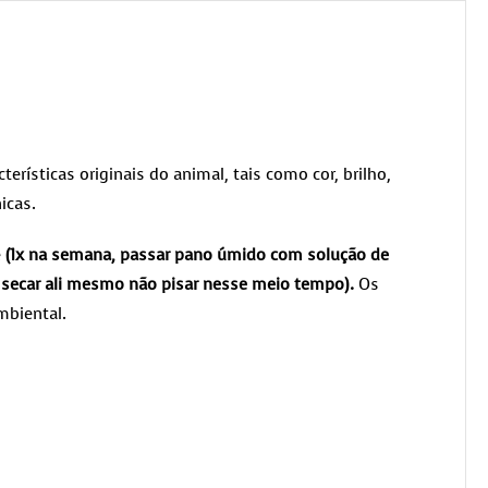
terísticas originais do animal, tais como cor, brilho,
icas.
e
(1x na semana, passar pano úmido com solução de
xe secar ali mesmo não pisar nesse meio tempo).
Os
mbiental.