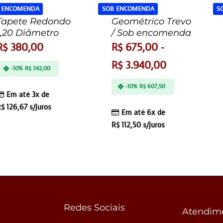
 ENCOMENDA
SOB ENCOMENDA
S
Tapete Redondo
Geométrico Trevo
1,20 Diâmetro
/ Sob encomenda
R$
380,00
R$
675,00
-
R$
3.940,00
-10%
R$
342,00
-10%
R$
607,50
Em até 3x de
R$
126,67
s/juros
Em até 6x de
R$
112,50
s/juros
Redes Sociais
Atendim