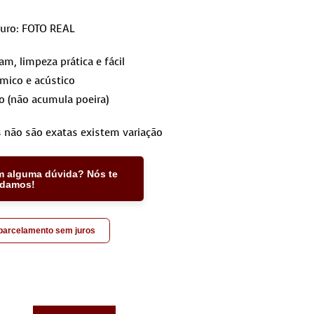
ouro: FOTO REAL
, limpeza prática e fácil
rmico e acústico
o (não acumula poeira)
 não são exatas existem variação
m alguma dúvida? Nós te
udamos!
 parcelamento sem juros