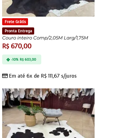
Frete Grátis
Pronta Entrega
Couro inteiro Comp/2,05M Larg/1,75M
R$
670,00
-10%
R$
603,00
Em até 6x de
R$
111,67
s/juros