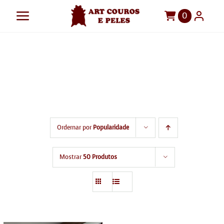
Ir
0
Toggle
para
o
Navigation
Art Couros e Peles
home
conteúdo
Tapetes
Início
home
Pelegos
Para sua casa
Ordernar por
Popularidade
Móveis
Sob Medida!
Mostrar
50 Produtos