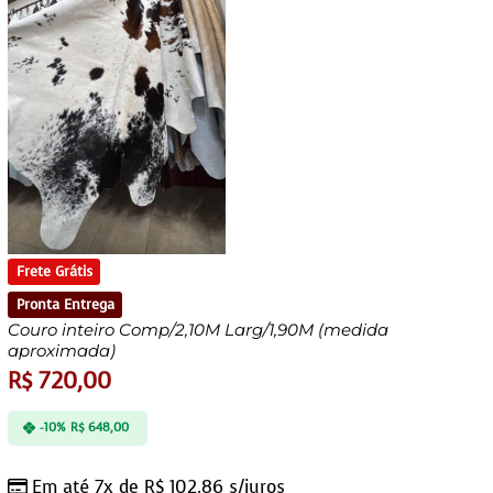
Frete Grátis
Pronta Entrega
Couro inteiro Comp/2,10M Larg/1,90M (medida
aproximada)
R$
720,00
-10%
R$
648,00
Em até 7x de
R$
102,86
s/juros