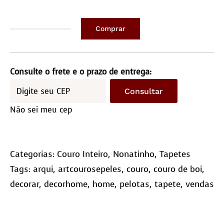
Comprar
Couro
Bezerro
Comp/0,95M
Consulte o frete e o prazo de entrega:
Larg/0,70M
Consultar
quantidade
Não sei meu cep
Categorias:
Couro Inteiro
,
Nonatinho
,
Tapetes
Tags:
arqui
,
artcourosepeles
,
couro
,
couro de boi
,
decorar
,
decorhome
,
home
,
pelotas
,
tapete
,
vendas