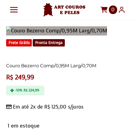
Ir
0
Toggle
para
o
Navigation
Art Couros e Peles
conteúdo
Tapetes
Frete Grátis
Pronta Entrega
Pelegos
Couro Bezerro Comp/0,95M Larg/0,70M
Para sua casa
R$
249,99
Móveis
-10%
R$
224,99
Sob Medida!
Em até 2x de
R$
125,00
s/juros
1 em estoque