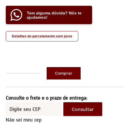
Tem alguma dúvida? Nós te
ajudamos!
Detalhes do parcelamento sem juros
Comprar
Couro
inteiro
Comp/2,20M
Consulte o frete e o prazo de entrega:
Larg/2,10M
Consultar
(medida
Não sei meu cep
aproximada)
quantidade