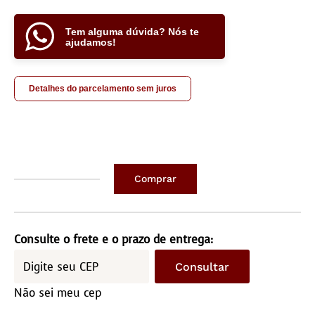
Tem alguma dúvida? Nós te
ajudamos!
Detalhes do parcelamento sem juros
Comprar
Couro
inteiro
Comp/2,20M
Consulte o frete e o prazo de entrega:
Larg/2,10M
Consultar
(medida
Não sei meu cep
aproximada)
quantidade