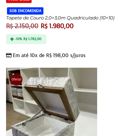
SOB ENCOMENDA
Tapete de Couro 2,0×3,0m Quadriculado (10×10)
R$
2.150,00
R$
1.980,00
-10%
R$
1.782,00
Em até 10x de
R$
198,00
s/juros
Oferta!