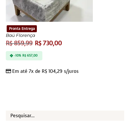
Pronta Entrega
Baú Florença
R$
859,99
R$
730,00
-10%
R$
657,00
Em até 7x de
R$
104,29
s/juros