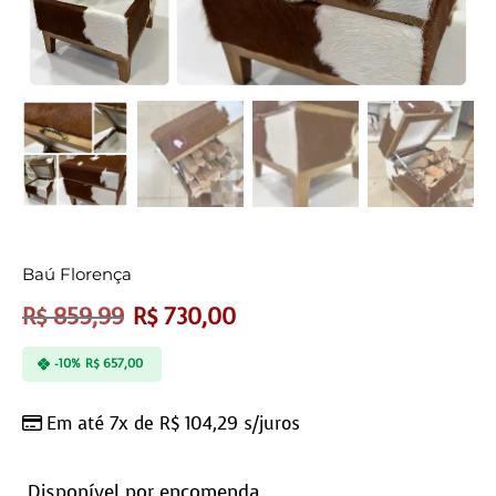
Baú Florença
R$
859,99
R$
730,00
-10%
R$
657,00
Em até 7x de
R$
104,29
s/juros
Disponível por encomenda