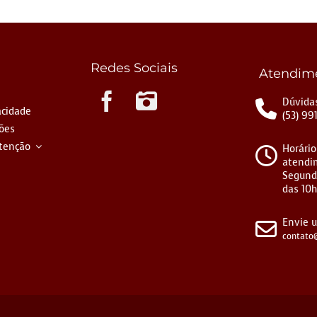
Redes Sociais
Atendim
Instagram
Dúvidas
acidade
(53) 99
ções
tenção
Horário
atendi
Segund
das 10h
Envie 
contato@