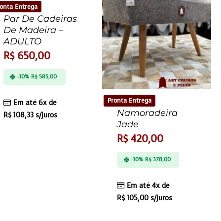
onta Entrega
Par De Cadeiras
De Madeira –
ADULTO
R$
650,00
-10%
R$
585,00
Pronta Entrega
Em até 6x de
Namoradeira
R$
108,33
s/juros
Jade
R$
420,00
-10%
R$
378,00
Em até 4x de
R$
105,00
s/juros