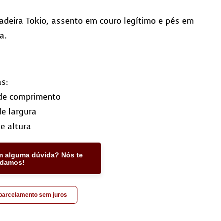
deira Tokio, assento em couro legítimo e pés em
a.
s:
de comprimento
e largura
e altura
m alguma dúvida? Nós te
udamos!
 parcelamento sem juros