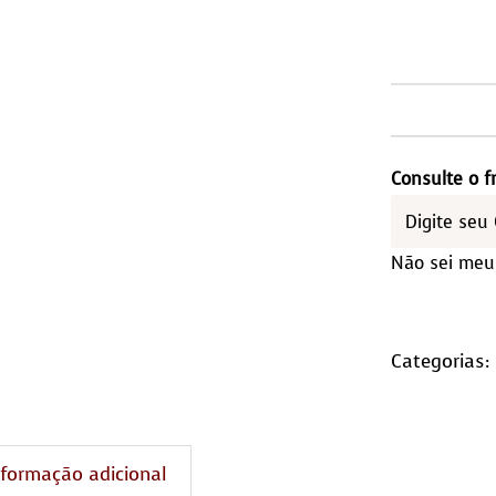
Nam
Toki
qua
Consulte o f
Não sei meu
Categorias:
nformação adicional