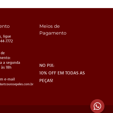
ento
Meios de
Pagamento
, ligue
144-7772
 de
mento:
a a segunda
NO PIX:
 às 18h
10% OFF EM TODAS AS
um e-mail
PEÇAS!
artcourosepeles.com.br