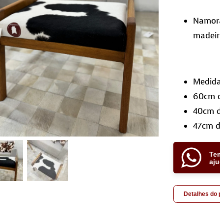
Namora
madeir
Medida
60cm 
40cm d
47cm d
Te
aj
Detalhes do