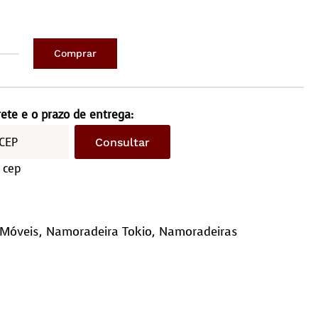
Comprar
oradeira
o
ntidade
rete e o prazo de entrega:
Consultar
 cep
Móveis
,
Namoradeira Tokio
,
Namoradeiras