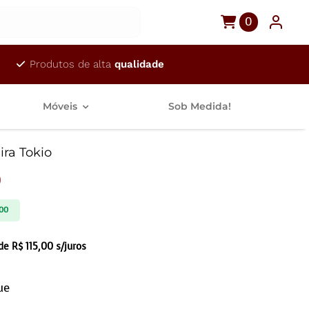
0
Produtos de alta
qualidade
Móveis
Sob Medida!
ra Tokio
0
00
 de
R$
115,00
s/juros
ue