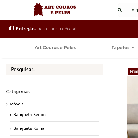
Ir
Buscar
para
resulta
o
para:
Entregas
para todo o Brasil
conteúdo
Art Couros e Peles
Tapetes
Pron
Categorias
Móveis
Banqueta Berlim
Banqueta Roma