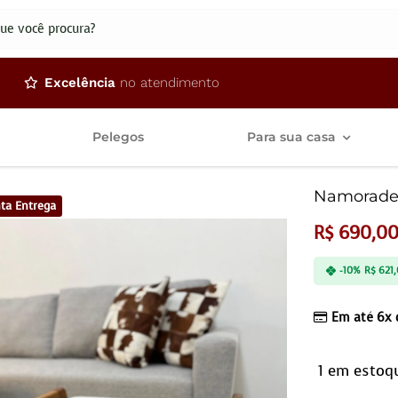
dos
Excelência
no atendimento
Pelegos
Para sua casa
Namoradei
ta Entrega
R$
690,0
-10%
R$
621,
Em até 6x
1 em estoq