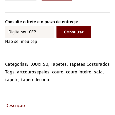
costurado
1,0×1,5M
–
Consulte o frete e o prazo de entrega:
Quadriculado
Consultar
(10×10)
Não sei meu cep
quantidade
Categorias:
1,00x1,50
,
Tapetes
,
Tapetes Costurados
Tags:
artcourosepeles
,
couro
,
couro inteiro
,
sala
,
tapete
,
tapetedecouro
Descrição