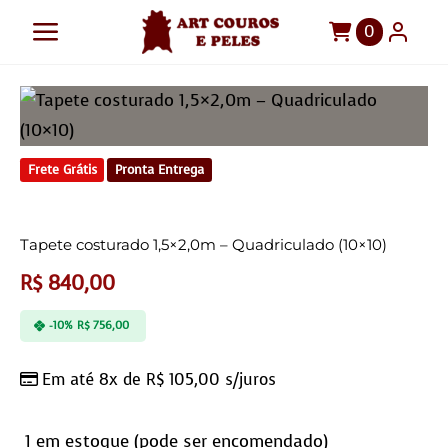
Ir
0
Toggle
para
o
Navigation
Art Couros e Peles
conteúdo
Tapetes
Frete Grátis
Pronta Entrega
Pelegos
Para sua casa
Tapete costurado 1,5×2,0m – Quadriculado (10×10)
Móveis
R$
840,00
Sob Medida!
-10%
R$
756,00
Em até 8x de
R$
105,00
s/juros
1 em estoque (pode ser encomendado)