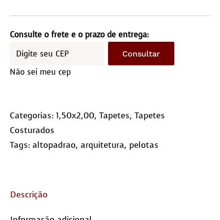
costurado
1,5×2,0m
–
Consulte o frete e o prazo de entrega:
Quadriculado
Consultar
(10×10)
Não sei meu cep
quantidade
Categorias:
1,50x2,00
,
Tapetes
,
Tapetes
Costurados
Tags:
altopadrao
,
arquitetura
,
pelotas
Descrição
Informação adicional