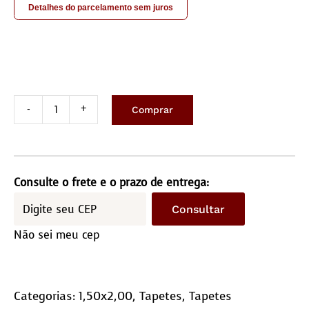
Detalhes do parcelamento sem juros
Comprar
Tapete
costurado
1,5×2,0m
–
Consulte o frete e o prazo de entrega:
Quadriculado
Consultar
(10×10)
Não sei meu cep
quantidade
Categorias:
1,50x2,00
,
Tapetes
,
Tapetes