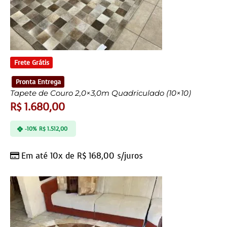
Frete Grátis
Pronta Entrega
Tapete de Couro 2,0×3,0m Quadriculado (10×10)
R$
1.680,00
-10%
R$
1.512,00
Em até 10x de
R$
168,00
s/juros