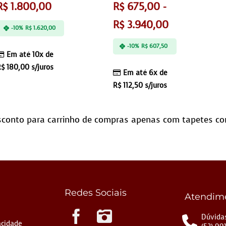
R$
1.800,00
R$
675,00
-
R$
3.940,00
-10%
R$
1.620,00
-10%
R$
607,50
Em até 10x de
R$
180,00
s/juros
Em até 6x de
R$
112,50
s/juros
conto para carrinho de compras apenas com tapetes co
Redes Sociais
Atendim
Instagram
Dúvidas
acidade