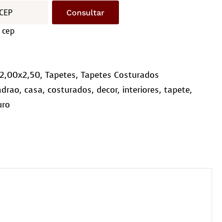
driculado
Consultar
10)
 cep
ntidade
2,00x2,50
,
Tapetes
,
Tapetes Costurados
adrao
,
casa
,
costurados
,
decor
,
interiores
,
tapete
,
uro