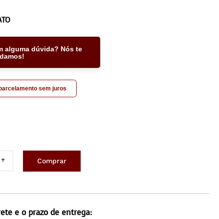
ATO
m alguma dúvida? Nós te
udamos!
 parcelamento sem juros
Comprar
ete
turado
x2,5m
rete e o prazo de entrega: