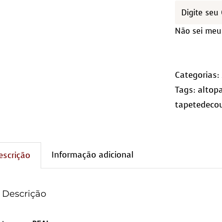
Qua
(10x
Não sei meu
qua
Categorias:
Tags:
altop
tapetedeco
Informação adicional
escrição
Descrição