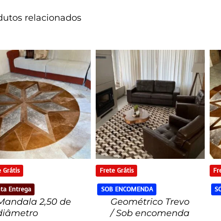
dutos relacionados
 Grátis
Frete Grátis
Fr
ta Entrega
SOB ENCOMENDA
S
Mandala 2,50 de
Geométrico Trevo
diâmetro
/ Sob encomenda