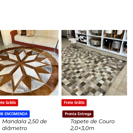
ete Grátis
Frete Grátis
OB ENCOMENDA
Pronta Entrega
Mandala 2,50 de
Tapete de Couro
diâmetro
2,0×3,0m