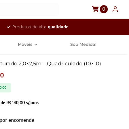
0
Produtos de alta
qualidade
Móveis
Sob Medida!
turado 2,0×2,5m – Quadriculado (10×10)
00
0,00
 de
R$
140,00
s/juros
 por encomenda