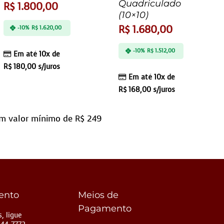
Quadriculado
R$
1.800,00
(10×10)
R$
1.680,00
-10%
R$
1.620,00
-10%
R$
1.512,00
Em até 10x de
R$
180,00
s/juros
Em até 10x de
R$
168,00
s/juros
m valor mínimo de R$ 249
ento
Meios de
Pagamento
, ligue