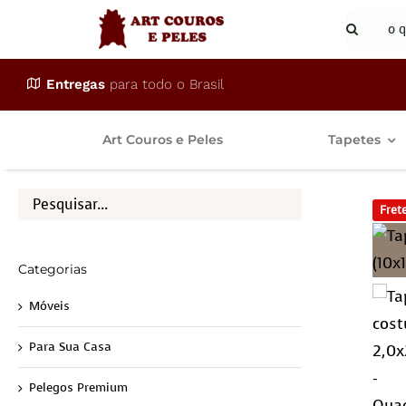
Ir
Buscar
para
resulta
o
para:
Entregas
para todo o Brasil
conteúdo
Art Couros e Peles
Tapetes
Frete
Categorias
Móveis
Para Sua Casa
Pelegos Premium