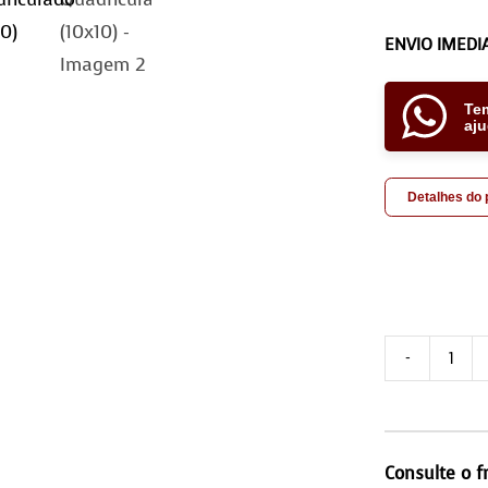
ENVIO IMEDI
Te
aj
Detalhes do
Tap
cos
2,0
-
Consulte o f