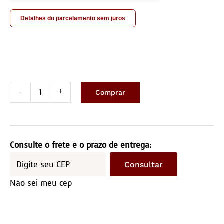
Detalhes do parcelamento sem juros
Comprar
Tapete
costurado
2,0x2,5m
-
Consulte o frete e o prazo de entrega:
Quadriculado
Consultar
(10x10)
Não sei meu cep
quantidade