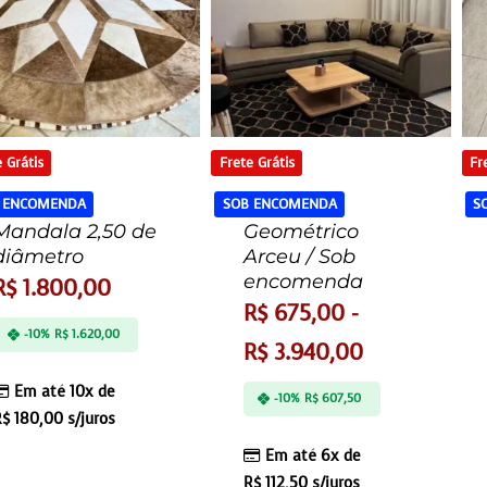
 Grátis
Frete Grátis
Fr
 ENCOMENDA
SOB ENCOMENDA
S
Mandala 2,50 de
Geométrico
diâmetro
Arceu / Sob
encomenda
R$
1.800,00
R$
675,00
-
-10%
R$
1.620,00
R$
3.940,00
Em até 10x de
-10%
R$
607,50
R$
180,00
s/juros
Em até 6x de
R$
112,50
s/juros