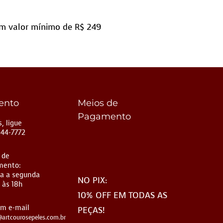
m valor mínimo de R$ 249
ento
Meios de
Pagamento
, ligue
144-7772
 de
mento:
a a segunda
NO PIX:
 às 18h
10% OFF EM TODAS AS
um e-mail
PEÇAS!
artcourosepeles.com.br