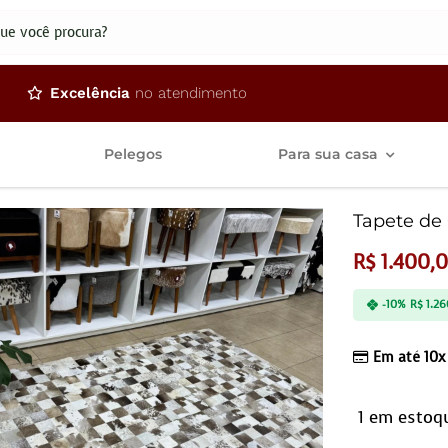
dos
Excelência
no atendimento
Pelegos
Para sua casa
Tapete de 
R$
1.400,
-10%
R$
1.26
Em até 10x
1 em estoq