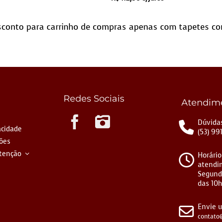
conto para carrinho de compras apenas com tapetes co
Redes Sociais
Atendim
Instagram
Dúvidas
acidade
(53) 99
ções
tenção
Horário
atendi
Segund
das 10h
Envie 
contato@