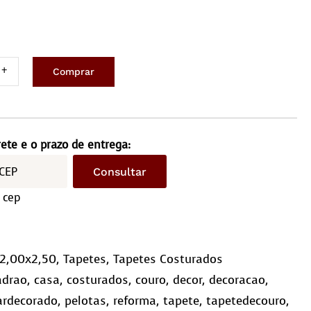
Comprar
ete
ro
x2,5M
rete e o prazo de entrega:
Consultar
driculado
 cep
10)
ntidade
2,00x2,50
,
Tapetes
,
Tapetes Costurados
adrao
,
casa
,
costurados
,
couro
,
decor
,
decoracao
,
ardecorado
,
pelotas
,
reforma
,
tapete
,
tapetedecouro
,