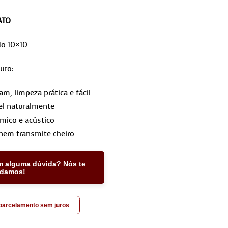
ATO
do 10×10
uro:
, limpeza prática e fácil
l naturalmente
rmico e acústico
nem transmite cheiro
m alguma dúvida? Nós te
udamos!
 parcelamento sem juros