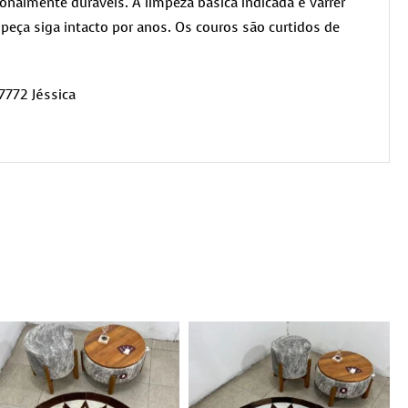
nalmente duráveis. A limpeza básica indicada é varrer
peça siga intacto por anos. Os couros são curtidos de
7772 Jéssica