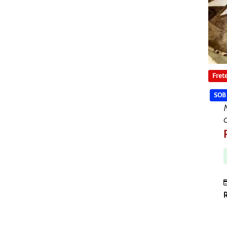
Frete
SOB