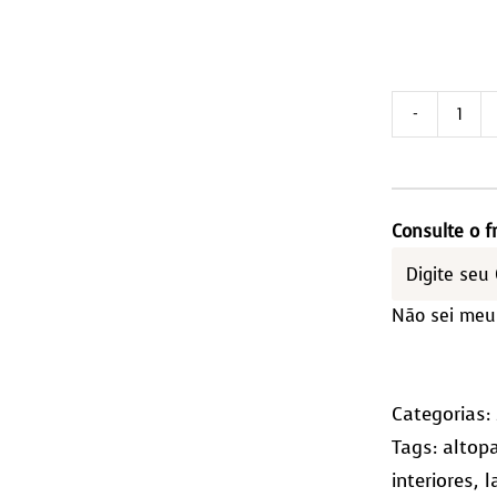
Tap
de
Cou
2,0
Consulte o f
-
Qua
Não sei meu
(10x
qua
Categorias:
Tags:
altop
interiores
,
l