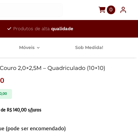
0
Produtos de alta
qualidade
Móveis
Sob Medida!
Couro 2,0×2,5M – Quadriculado (10×10)
00
0,00
 de
R$
140,00
s/juros
ue (pode ser encomendado)