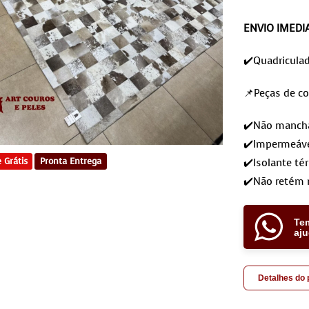
ENVIO IMEDI
✔️Quadricula
📌Peças de co
✔️Não mancham
✔️Impermeáve
 Grátis
Pronta Entrega
✔️Isolante té
✔️Não retém 
Te
aj
Detalhes do