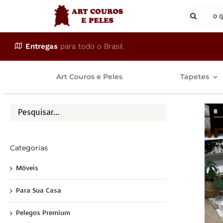
Ir
Buscar
para
resulta
o
para:
Entregas
para todo o Brasil
conteúdo
Art Couros e Peles
Tapetes
Categorias
Móveis
Para Sua Casa
Pelegos Premium